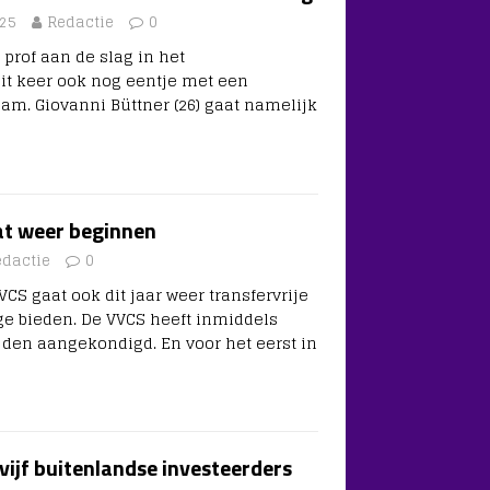
25
Redactie
0
prof aan de slag in het
it keer ook nog eentje met een
m. Giovanni Büttner (26) gaat namelijk
t weer beginnen
edactie
0
CS gaat ook dit jaar weer transfervrije
ge bieden. De VVCS heeft inmiddels
den aangekondigd. En voor het eerst in
 vijf buitenlandse investeerders