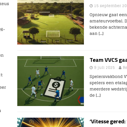
 keus
15 september 20
Opnieuw gaat een 
amateurvoetbal. D
bekende achternaa
26-
aan
[…]
en
Team VVCS gaa
9 juli 2025
R
t:
Spelersvakbond VV
spelers een etala
eer
meerdere wedstrij
de
[…]
n
‘Vitesse gered: