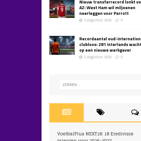
Nieuw transferrecord lonkt v
AZ: West Ham wil miljoenen
neerleggen voor Parrott
3 augustus 2026
0
Recordaantal oud-internation
clubloos: 281 interlands wach
op een nieuwe werkgever
2 augustus 2026
0
VoetbalPlus NEXT18: 18 Eredivisie
talenten voor 2026-2027