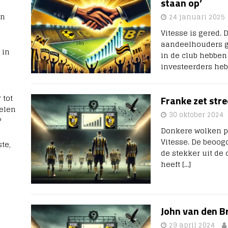
staan op’
rn
24 januari 2025
Vitesse is gered. 
aandeelhouders 
 in
in de club hebben
investeerders he
 tot
Franke zet str
elen
30 oktober 2024
?
Donkere wolken 
Vitesse. De beoo
te,
de stekker uit de
heeft
[…]
John van den Br
29 april 2024