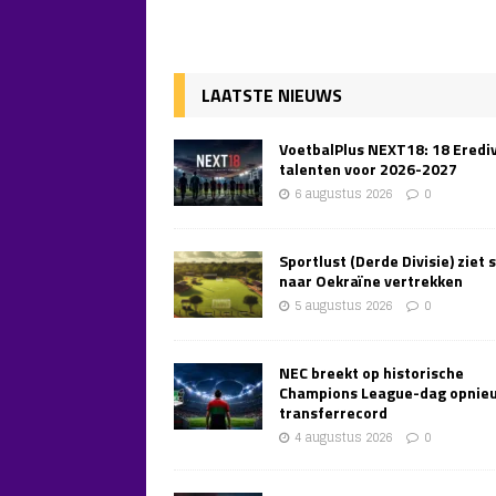
LAATSTE NIEUWS
VoetbalPlus NEXT18: 18 Erediv
talenten voor 2026-2027
6 augustus 2026
0
Sportlust (Derde Divisie) ziet 
naar Oekraïne vertrekken
5 augustus 2026
0
NEC breekt op historische
Champions League-dag opnie
transferrecord
4 augustus 2026
0