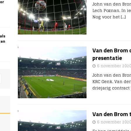
oor
John van den Brom 
Lech Poznan. In ied
Nog voor het
[…]
als
ten
Van den Brom d
presentatie
6 november 202
John van den Brom
KRC Genk. Van den
driejarig contract
Van den Brom t
6 november 202