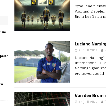
Opvallend nieuws 
Voormalig speler,
Brom heeft zich 
isie
Luciano Narsing
20 juli 2022
speler
Luciano Narsingh 
international (19
Narsingh gaat spel
promovendus
[…]
uw
Van den Brom n
12 juli 2022