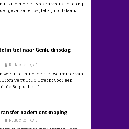
lijkt te moeten vrezen voor zijn job bij
er geval zal er twijfel zijn ontstaan.
efinitief naar Genk, dinsdag
0
Redactie
0
 wordt definitief de nieuwe trainer van
 Brom verruilt FC Utrecht voor een
 bij de Belgische
[…]
ransfer nadert ontknoping
0
Redactie
0