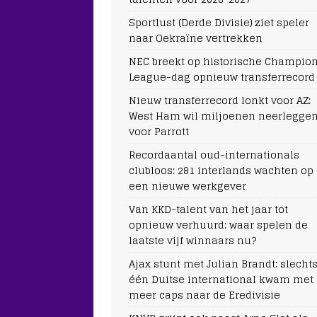
Sportlust (Derde Divisie) ziet speler
naar Oekraïne vertrekken
NEC breekt op historische Champio
League-dag opnieuw transferrecord
Nieuw transferrecord lonkt voor AZ:
West Ham wil miljoenen neerlegge
voor Parrott
Recordaantal oud-internationals
clubloos: 281 interlands wachten op
een nieuwe werkgever
Van KKD-talent van het jaar tot
opnieuw verhuurd: waar spelen de
laatste vijf winnaars nu?
Ajax stunt met Julian Brandt: slecht
één Duitse international kwam met
meer caps naar de Eredivisie