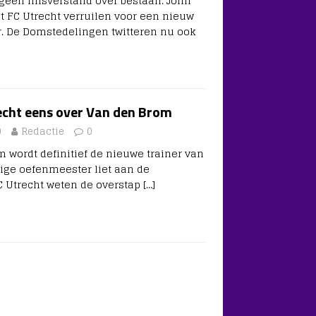
geen misverstand over bestaan. John
 FC Utrecht verruilen voor een nieuw
. De Domstedelingen twitteren nu ook
echt eens over Van den Brom
0
Redactie
0
 wordt definitief de nieuwe trainer van
rige oefenmeester liet aan de
C Utrecht weten de overstap
[…]