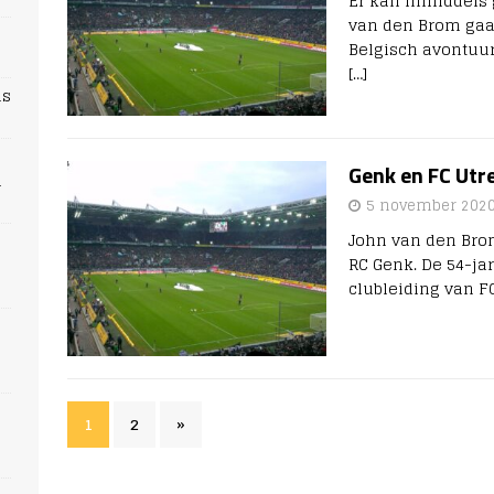
Er kan inmiddels 
van den Brom gaat
Belgisch avontuur
[…]
ns
Genk en FC Utr
n
5 november 202
John van den Brom
RC Genk. De 54-ja
clubleiding van F
s
1
2
»