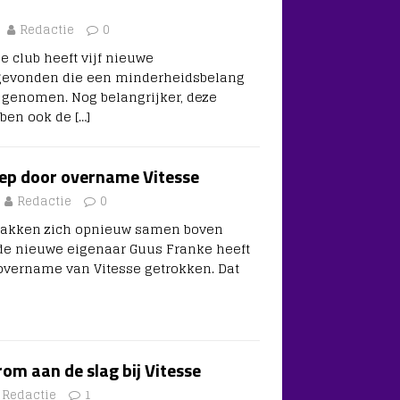
Redactie
0
De club heeft vijf nieuwe
gevonden die een minderheidsbelang
 genomen. Nog belangrijker, deze
bben ook de
[…]
eep door overname Vitesse
Redactie
0
pakken zich opnieuw samen boven
gde nieuwe eigenaar Guus Franke heeft
 overname van Vitesse getrokken. Dat
om aan de slag bij Vitesse
Redactie
1