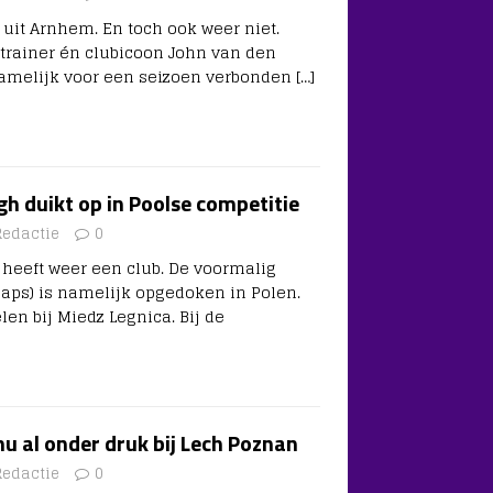
uit Arnhem. En toch ook weer niet.
 trainer én clubicoon John van den
namelijk voor een seizoen verbonden
[…]
h duikt op in Poolse competitie
Redactie
0
heeft weer een club. De voormalig
 caps) is namelijk opgedoken in Polen.
en bij Miedz Legnica. Bij de
u al onder druk bij Lech Poznan
Redactie
0