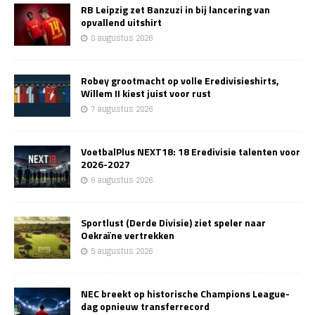
RB Leipzig zet Banzuzi in bij lancering van
opvallend uitshirt
8 augustus 2026
Robey grootmacht op volle Eredivisieshirts,
Willem II kiest juist voor rust
7 augustus 2026
VoetbalPlus NEXT18: 18 Eredivisie talenten voor
2026-2027
6 augustus 2026
Sportlust (Derde Divisie) ziet speler naar
Oekraïne vertrekken
5 augustus 2026
NEC breekt op historische Champions League-
dag opnieuw transferrecord