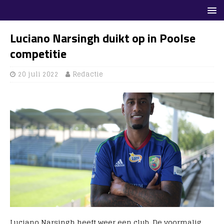
Luciano Narsingh duikt op in Poolse
competitie
20 juli 2022
Redactie
Luciano Narsingh heeft weer een club. De voormalig