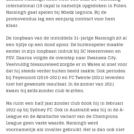
international (19 caps) is namelijk opgedoken in Polen.
Narsingh gaat spelen bij Miedz Legnica. Bij de
promovendus lag een eenjarig contract voor hem
klaar.
De loopbaan van de inmiddels 31-jarige Narsingh zit al
een tijdje op een dood spoor. De buitenspeler maakte
eerder in zijn loopbaan indruk bij SC Heerenveen en
PSV. Daarna volgde de overstap naar Swansea City.
Veelvuldig blessureleed zorgde er in Wales al snel voor
dat hij steeds verder buiten beeld raakte. Ook periodes
bij Feyenoord (2019-2021) en FC Twente (2021) leverden
niet het gewenste resultaat. In de zomer van 2021
kwam hij zelfs zonder club te zitten.
Na ruim een half jaar zonder club dook hij in februari
2022 op bij Sydney FC. Ook in Australië was hij in de A-
League en de Aziatische variant van de Champions
League geen vaste waarde. Narsingh werd
voornamelijk als invaller gebruikt. Het is dan ook niet