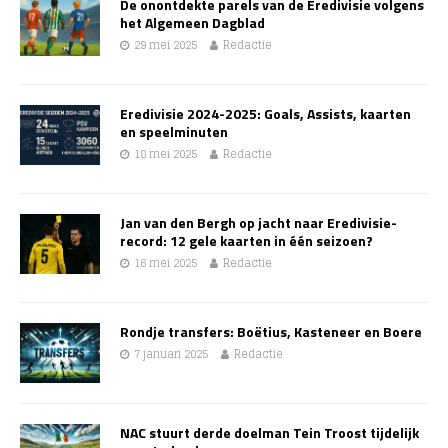
De onontdekte parels van de Eredivisie volgens
het Algemeen Dagblad
29 mei 2025
Redactie
Eredivisie 2024-2025: Goals, Assists, kaarten
en speelminuten
18 mei 2025
Redactie
Jan van den Bergh op jacht naar Eredivisie-
record: 12 gele kaarten in één seizoen?
16 mei 2025
Redactie
Rondje transfers: Boëtius, Kasteneer en Boere
7 januari 2025
Redactie
NAC stuurt derde doelman Tein Troost tijdelijk