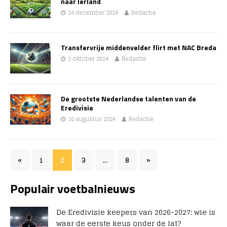
naar Ierland
24 december 2024
Redactie
Transfervrije middenvelder flirt met NAC Breda
2 oktober 2024
Redactie
De grootste Nederlandse talenten van de
Eredivisie
10 augustus 2024
Redactie
«
1
2
3
…
8
»
Populair voetbalnieuws
De Eredivisie keepers van 2026-2027: wie is
waar de eerste keus onder de lat?