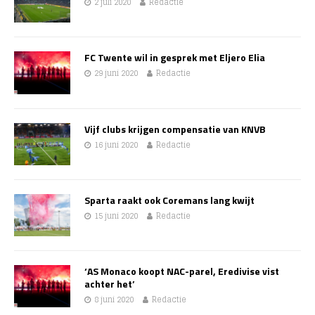
2 juli 2020
Redactie
FC Twente wil in gesprek met Eljero Elia
29 juni 2020
Redactie
Vijf clubs krijgen compensatie van KNVB
16 juni 2020
Redactie
Sparta raakt ook Coremans lang kwijt
15 juni 2020
Redactie
‘AS Monaco koopt NAC-parel, Eredivise vist
achter het’
8 juni 2020
Redactie