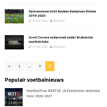
Seizoensoverzicht Keuken Kampioen Divisie
2019-2020
30 mei 2020
Redactie
Groot Corona onderzoek onder Brabantse
voetbalclubs
21 mei 2020
Redactie
«
1
…
7
8
Populair voetbalnieuws
VoetbalPlus NEXT18: 18 Eredivisie talenten
voor 2026-2027