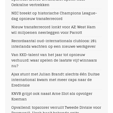
Oekraïne vertrekken
NEC breekt op historische Champions League-
dag opnieuw transferrecord
Nieuw transferrecord lonkt voor AZ: West Ham
wil miljoenen neerleggen voor Parrott
Recordaantal oud-internationals clubloos: 281
interlands wachten op een nieuwe werkgever
Van KKD-talent van het jaar tot opnieuw
verhuurd: waar spelen de laatste vijf winnaars
nu?
Ajax stunt met Julian Brandt: slechts één Duitse
international kwam met meer caps naar de
Eredivisie
KNVB grijpt ook naast Arne Slot als opvolger
Koeman
Opvallend: topscorer verruilt Tweede Divisie voor
Roemenië, Hoek haalt bekende spits