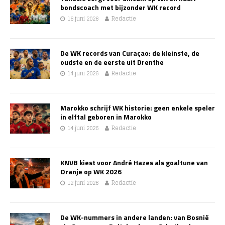
bondscoach met bijzonder WK record
16 juni 2026
Redactie
De WK records van Curaçao: de kleinste, de
oudste en de eerste uit Drenthe
14 juni 2026
Redactie
Marokko schrijf WK historie: geen enkele speler
in elftal geboren in Marokko
14 juni 2026
Redactie
KNVB kiest voor André Hazes als goaltune van
Oranje op WK 2026
12 juni 2026
Redactie
De WK-nummers in andere landen: van Bosnië