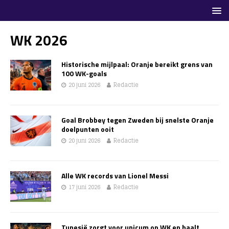
WK 2026
Historische mijlpaal: Oranje bereikt grens van
100 WK-goals
20 juni 2026
Redactie
Goal Brobbey tegen Zweden bij snelste Oranje
doelpunten ooit
20 juni 2026
Redactie
Alle WK records van Lionel Messi
17 juni 2026
Redactie
Tunesië zorgt voor unicum op WK en haalt