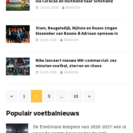
via Curacao en Duitsland naar Schotland
10 juni 2026
Redactie
Stam, Beugelsdijk, Nijhuis en Russo zingen
klassieker van Bassie & Adriaan opnieuw in
8 juni 2026
Redactie
Nike lanceert nieuwe WK-commercial: zes
minuten voetbal, sterren en chaos
5 juni 2026
Redactie
«
1
2
3
…
10
»
Populair voetbalnieuws
De Eredivisie keepers van 2026-2027: wie is