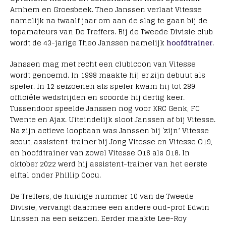
Arnhem en Groesbeek. Theo Janssen verlaat Vitesse
namelijk na twaalf jaar om aan de slag te gaan bij de
topamateurs van De Treffers. Bij de Tweede Divisie club
wordt de 43-jarige Theo Janssen namelijk
hoofdtrainer
.
Janssen mag met recht een clubicoon van Vitesse
wordt genoemd. In 1998 maakte hij er zijn debuut als
speler. In 12 seizoenen als speler kwam hij tot 289
officiële wedstrijden en scoorde hij dertig keer.
Tussendoor speelde Janssen nog voor KRC Genk, FC
Twente en Ajax. Uiteindelijk sloot Janssen af bij Vitesse.
Na zijn actieve loopbaan was Janssen bij ‘zijn’ Vitesse
scout, assistent-trainer bij Jong Vitesse en Vitesse O19,
en hoofdtrainer van zowel Vitesse O16 als O18. In
oktober 2022 werd hij assistent-trainer van het eerste
elftal onder Phillip Cocu.
De Treffers, de huidige nummer 10 van de Tweede
Divisie, vervangt daarmee een andere oud-prof Edwin
Linssen na een seizoen. Eerder maakte Lee-Roy