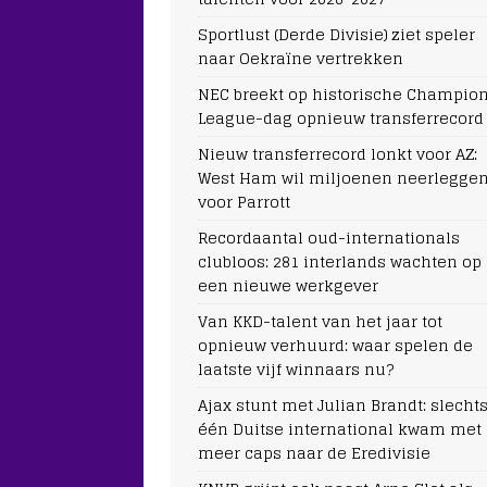
Sportlust (Derde Divisie) ziet speler
naar Oekraïne vertrekken
NEC breekt op historische Champio
League-dag opnieuw transferrecord
Nieuw transferrecord lonkt voor AZ:
West Ham wil miljoenen neerlegge
voor Parrott
Recordaantal oud-internationals
clubloos: 281 interlands wachten op
een nieuwe werkgever
Van KKD-talent van het jaar tot
opnieuw verhuurd: waar spelen de
laatste vijf winnaars nu?
Ajax stunt met Julian Brandt: slecht
één Duitse international kwam met
meer caps naar de Eredivisie