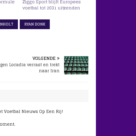
Formule
Ziggo Sport blijft Europees
voetbal tot 2031 uitzenden
ANHOLT
RYAN DONK
VOLGENDE
gen Locadia verrast en trekt
naar Iran
et Voetbal Nieuws Op Een Rij!
moment.