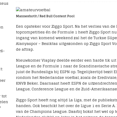
 keus
Manneshotit / Red Bull Content Pool
Een opsteker voor Ziggo Sport. Na het verlies van de
en
topcompetities én de Formule 1 heeft Ziggo Sport nu
ingang van komend weekend zal het de Turkse Süper
Alanyaspor – Besiktas uitgezonden op Ziggo Sport Vo
de aftrap.
26-
Nieuwkomer Viaplay deelde eerder een harde tik uit 
League en de Formule 1 naar de Scandinavische str
t:
juist de Bundesliga bij ESPN op. Tegelijkertijd bezit 
rondom het Nederlandse voetbal, zoals de Eredivisi
eer
KNVB Beker. Daarnaast heeft ESPN de uitzendrechten
League, Conference League en de Zuid-Amerikaanse
 tot
Ziggo Sport heeft nog altijd La Liga, met de publieks
elen
handen. Ook beschikt het over de Ligue 1 en Serie A.
?
van de Champions League. Daarbij bokst het wel op t