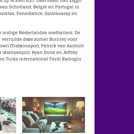
s op te zien zijn. Daarnaast had Ziggo
 van Schotland, België en Portugal in
esiktas, Fenerbahce, Galatasaray en
e nodige Nederlandse voetballers. De
 verruilde deze zomer Burnley voor
wil (Trabzonspor), Patrick van Aanholt
er (Alanyaspor), Ryan Donk en Jeffrey
n Turks international Ferdi Kadioglu