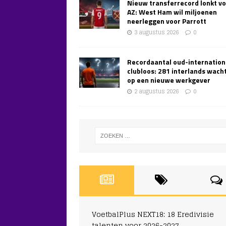
Nieuw transferrecord lonkt v
AZ: West Ham wil miljoenen
neerleggen voor Parrott
3 augustus 2026
0
Recordaantal oud-internation
clubloos: 281 interlands wach
op een nieuwe werkgever
2 augustus 2026
0
VoetbalPlus NEXT18: 18 Eredivisie
talenten voor 2026-2027