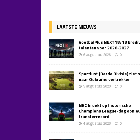
LAATSTE NIEUWS
VoetbalPlus NEXT18: 18 Erediv
talenten voor 2026-2027
6 augustus 2026
0
Sportlust (Derde Divisie) ziet 
naar Oekraïne vertrekken
5 augustus 2026
0
NEC breekt op historische
Champions League-dag opnie
transferrecord
4 augustus 2026
0