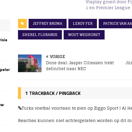
Viaplay groeit door 
1 en Premier League
JEFFREY BRUMA
LEROY FER
PATRICK VAN A
SHEREL FLORANUS
WOUT WEGHORST
isie
VORIGE
Done deal: Jasper Cillessen trekt
Jür
definitief naar NEC
speler
1 TRACKBACK / PINGBACK
uw
Turks voetbal voortaan te zien op Ziggo Sport | Al H
Reacties kunnen niet achtergelaten worden op dit 