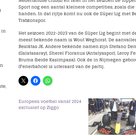
Nederlandse club(s) en later in het seizoen de topper
Sport nog een aantal kleinere competities, zoals die
n
handen. In dat rijtje komt nu ook de Süper Lig met B
Trabzonspor.
 in
Het seizoen 2022-2023 van de Süper Lig begint met d
meest bekende naam is Wout Weghorst. De aanvaller
Besiktas JK. Andere bekende namen zijn Stefano Dens
(Galatasaray), Sherel Floranus (Antalyaspor), Leroy F
Bruma (beide Kasimpasa). Ook de in Nijmegen gebore
rn
(Fenerbahce) is uiteraard van de partij.
te,
Europees voetbal vanaf 2024
exclusief op Ziggo