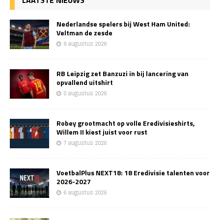
LAATSTE NIEUWS
Nederlandse spelers bij West Ham United:
Veltman de zesde
9 augustus 2026
RB Leipzig zet Banzuzi in bij lancering van
opvallend uitshirt
8 augustus 2026
Robey grootmacht op volle Eredivisieshirts,
Willem II kiest juist voor rust
7 augustus 2026
VoetbalPlus NEXT18: 18 Eredivisie talenten voor
2026-2027
6 augustus 2026