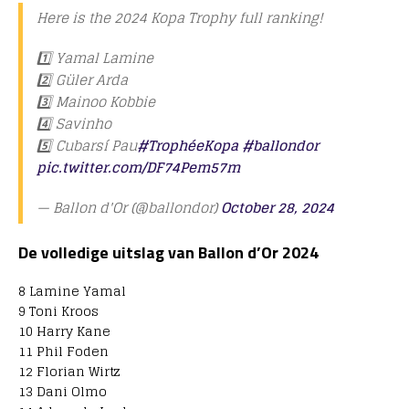
Here is the 2024 Kopa Trophy full ranking!
1️⃣ Yamal Lamine
2️⃣ Güler Arda
3️⃣ Mainoo Kobbie
4️⃣ Savinho
5️⃣ Cubarsí Pau
#TrophéeKopa
#ballondor
pic.twitter.com/DF74Pem57m
— Ballon d'Or (@ballondor)
October 28, 2024
De volledige uitslag van Ballon d’Or 2024
8 Lamine Yamal
9 Toni Kroos
10 Harry Kane
11 Phil Foden
12 Florian Wirtz
13 Dani Olmo