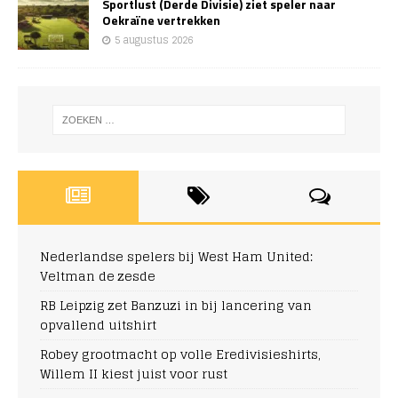
Sportlust (Derde Divisie) ziet speler naar
Oekraïne vertrekken
5 augustus 2026
Nederlandse spelers bij West Ham United:
Veltman de zesde
RB Leipzig zet Banzuzi in bij lancering van
opvallend uitshirt
Robey grootmacht op volle Eredivisieshirts,
Willem II kiest juist voor rust