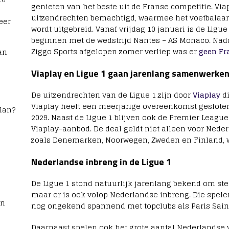
genieten van het beste uit de Franse competitie. Vi
uitzendrechten bemachtigd, waarmee het voetbalaan
eer
wordt uitgebreid. Vanaf vrijdag 10 januari is de Ligue 1
beginnen met de wedstrijd Nantes – AS Monaco. Nadat
Ziggo Sports afgelopen zomer verliep was er
geen Fra
an
Viaplay en Ligue 1 gaan jarenlang samenwerke
De uitzendrechten van de Ligue 1 zijn door
Viaplay
di
Viaplay heeft een meerjarige overeenkomst gesloten 
lan?
2029. Naast de Ligue 1 blijven ook de Premier Leagu
Viaplay-aanbod. De deal geldt niet alleen voor Ned
zoals Denemarken, Noorwegen, Zweden en Finland, wa
Nederlandse inbreng in de Ligue 1
De Ligue 1 stond natuurlijk jarenlang bekend om st
maar er is ook volop Nederlandse inbreng. Die spelers
rn
nog ongekend spannend met topclubs als Paris Sain
Daarnaast spelen ook het grote aantal Nederlandse voe