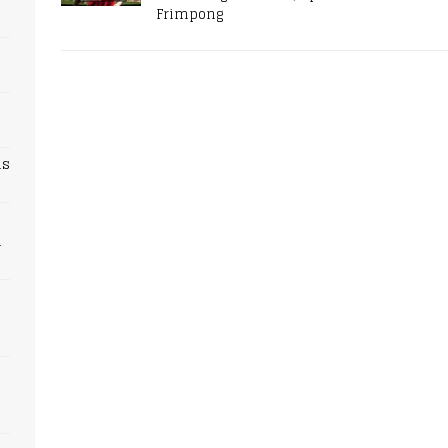
Frimpong
ns
n