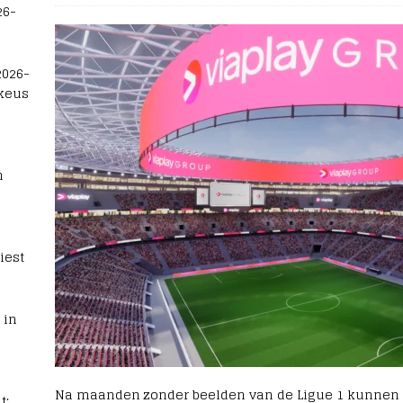
26-
2026-
 keus
n
iest
 in
Na maanden zonder beelden van de Ligue 1 kunnen 
t: