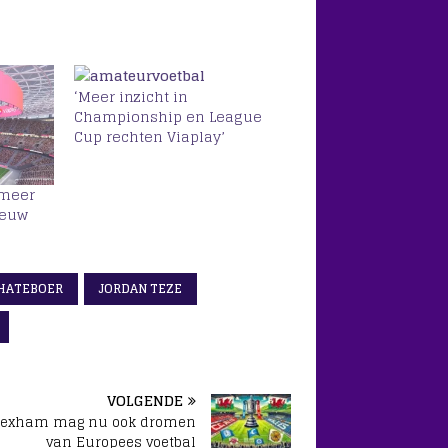
‘Meer inzicht in
Championship en League
Cup rechten Viaplay’
 meer
ieuw
HATEBOER
JORDAN TEZE
VOLGENDE
exham mag nu ook dromen
van Europees voetbal