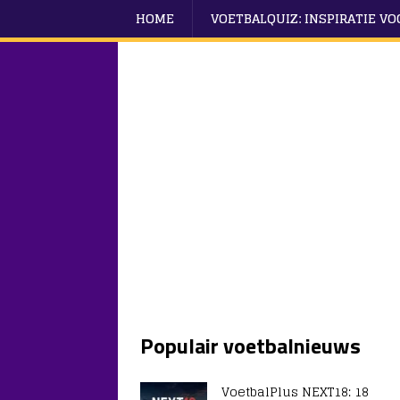
HOME
VOETBALQUIZ: INSPIRATIE V
Populair voetbalnieuws
VoetbalPlus NEXT18: 18