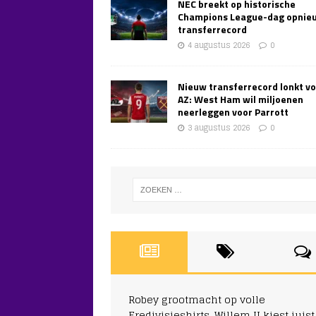
NEC breekt op historische
Champions League-dag opnie
transferrecord
4 augustus 2026
0
Nieuw transferrecord lonkt v
AZ: West Ham wil miljoenen
neerleggen voor Parrott
3 augustus 2026
0
Robey grootmacht op volle
Eredivisieshirts, Willem II kiest juist