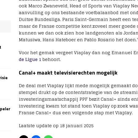
ook Marco Zwaneveld, Head of Sports van Viaplay Ned
aanvulling op ons bestaande voetbalaanbod met on
Duitse Bundesliga. Paris Saint-Germain heeft een t
maar de Franse competitie kent zoveel meer goede
kunnen we dan ook zien hoe landgenoten als Jordan T
Matusiwa, Hans Hateboer en Pablo Rosario het doen.
t
Voor het gemak vergeet Viaplay dan nog Emanuel E
de Ligue 1
behoort.
Canal+ maakt televisierechten mogelijk
isie
De deal met Viaplay lijkt mede mogelijk gemaakt do
stempel drukt op de contentstrategie van de strea
investeringsmaatschappij PPF bezit Canal+ sinds enig
investering kwam tot stand toen Viaplay op zoek was 
speler
Franse Canal+ dus een volgende stap met Viaplay.
Laatste update op 18 januari 2025