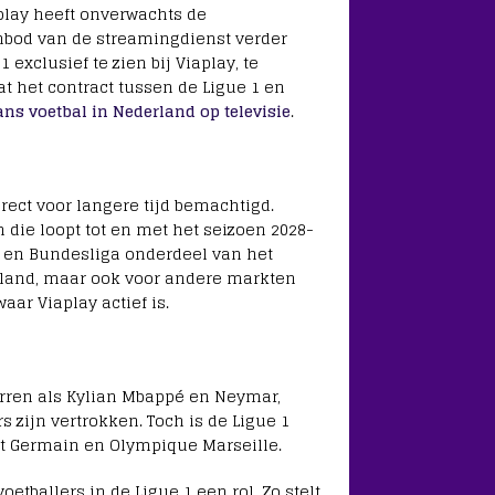
aplay heeft onverwachts de
bod van de streamingdienst verder
 exclusief te zien bij Viaplay, te
 het contract tussen de Ligue 1 en
ns voetbal in Nederland op televisie
.
n
rect voor langere tijd bemachtigd.
die loopt tot en met het seizoen 2028-
e en Bundesliga onderdeel van het
erland, maar ook voor andere markten
ar Viaplay actief is.
erren als Kylian Mbappé en Neymar,
 zijn vertrokken. Toch is de Ligue 1
t Germain en Olympique Marseille.
tballers in de Ligue 1 een rol. Zo stelt