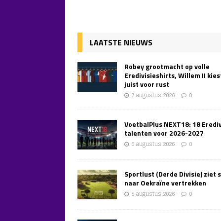
LAATSTE NIEUWS
Robey grootmacht op volle
Eredivisieshirts, Willem II kies
juist voor rust
7 augustus 2026
0
VoetbalPlus NEXT18: 18 Erediv
talenten voor 2026-2027
6 augustus 2026
0
Sportlust (Derde Divisie) ziet 
naar Oekraïne vertrekken
5 augustus 2026
0