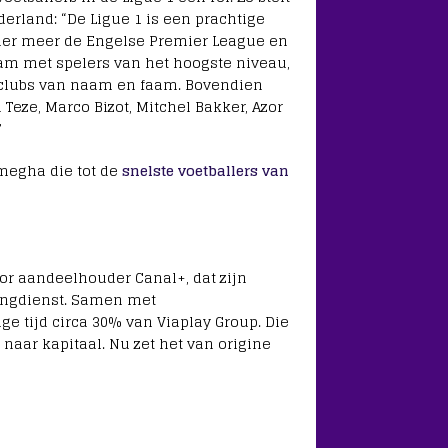
erland: “De Ligue 1 is een prachtige
der meer de Engelse Premier League en
eam met spelers van het hoogste niveau,
 clubs van naam en faam. Bovendien
eze, Marco Bizot, Mitchel Bakker, Azor
”
megha die tot de
snelste voetballers van
or aandeelhouder Canal+, dat zijn
mingdienst. Samen met
e tijd circa 30% van Viaplay Group. Die
naar kapitaal. Nu zet het van origine