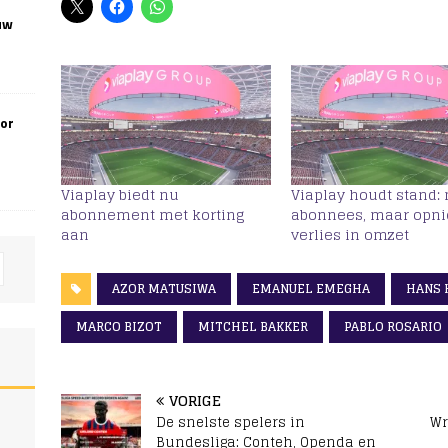
uw
oor
Viaplay biedt nu
Viaplay houdt stand:
abonnement met korting
abonnees, maar opn
aan
verlies in omzet
AZOR MATUSIWA
EMANUEL EMEGHA
HANS 
MARCO BIZOT
MITCHEL BAKKER
PABLO ROSARIO
VORIGE
De snelste spelers in
Wr
Bundesliga: Conteh, Openda en