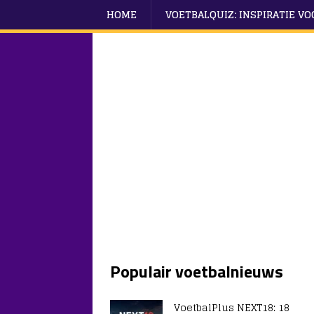
HOME
VOETBALQUIZ: INSPIRATIE V
Populair voetbalnieuws
VoetbalPlus NEXT18: 18