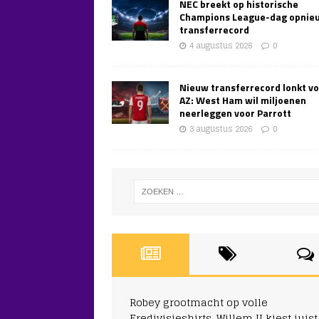
NEC breekt op historische
Champions League-dag opnie
transferrecord
4 augustus 2026
0
Nieuw transferrecord lonkt v
AZ: West Ham wil miljoenen
neerleggen voor Parrott
3 augustus 2026
0
Robey grootmacht op volle
Eredivisieshirts, Willem II kiest juist