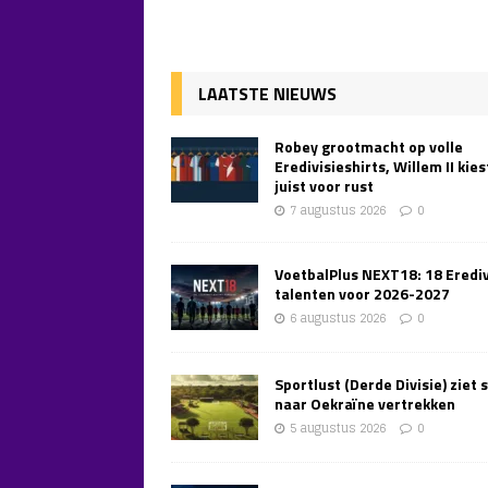
LAATSTE NIEUWS
Robey grootmacht op volle
Eredivisieshirts, Willem II kies
juist voor rust
7 augustus 2026
0
VoetbalPlus NEXT18: 18 Erediv
talenten voor 2026-2027
6 augustus 2026
0
Sportlust (Derde Divisie) ziet 
naar Oekraïne vertrekken
5 augustus 2026
0