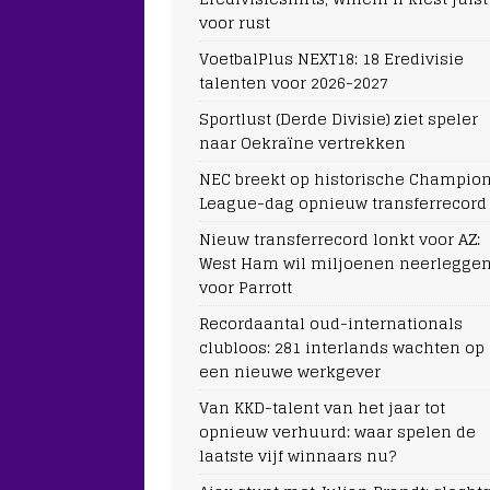
voor rust
VoetbalPlus NEXT18: 18 Eredivisie
talenten voor 2026-2027
Sportlust (Derde Divisie) ziet speler
naar Oekraïne vertrekken
NEC breekt op historische Champio
League-dag opnieuw transferrecord
Nieuw transferrecord lonkt voor AZ:
West Ham wil miljoenen neerlegge
voor Parrott
Recordaantal oud-internationals
clubloos: 281 interlands wachten op
een nieuwe werkgever
Van KKD-talent van het jaar tot
opnieuw verhuurd: waar spelen de
laatste vijf winnaars nu?