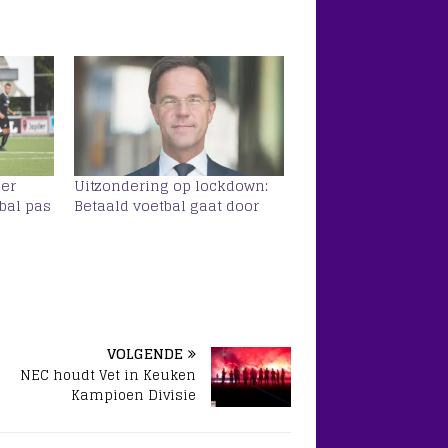
der
Uitzondering op lockdown:
bal pas
Betaald voetbal gaat door
VOLGENDE
NEC houdt Vet in Keuken
Kampioen Divisie