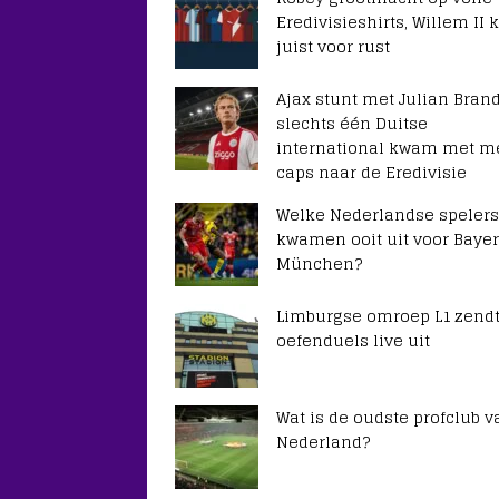
Eredivisieshirts, Willem II k
juist voor rust
Ajax stunt met Julian Brand
slechts één Duitse
international kwam met m
caps naar de Eredivisie
Welke Nederlandse spelers
kwamen ooit uit voor Baye
München?
Limburgse omroep L1 zendt
oefenduels live uit
Wat is de oudste profclub v
Nederland?