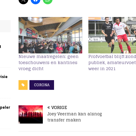
t
Nieuwe maatregelen: geen
Profvoetbal blijft zon
toeschouwers en kantines
publiek, amateurvoet
vroeg dicht
weer in 2021
isie
CORONA
VORIGE
speler
Joey Veerman kan alsnog
transfer maken