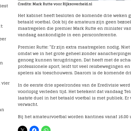
Credits: Mark Rutte voor Rijksoverheid.nl
iest
Het kabinet heeft besloten de komende drie weken g
betaald voetbal. Ook bij de amateurs zijn geen bezo
t:
maatregelen die premier Mark Rutte en minister va
vandaag aankondigde in een persconferentie.
eer
Premier Rutte: “Er zijn extra maatregelen nodig. Niet
omdat we in het grote geheel zonder aanscherpingen 
genoeg kunnen terugdringen. Dat heeft met de schaa
rn
professionele sport, leidt tot veel reisbewegingen en
spelers als toeschouwers. Daarom is de komende drie
 vier
In de eerste drie speelrondes van de Eredivisie werd 
voorlopig verleden tijd. Het betekent dat vandaag Te
laatste duel in het betaald voetbal is met publiek.
verwacht.
an
Bij het amateurvoetbal worden kantines vanaf 16.00 