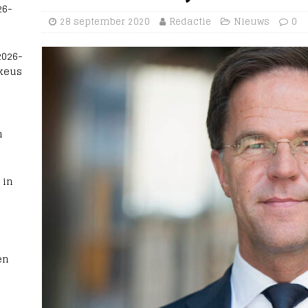
26-
28 september 2020
Redactie
Nieuws
0
2026-
 keus
n
 in
en