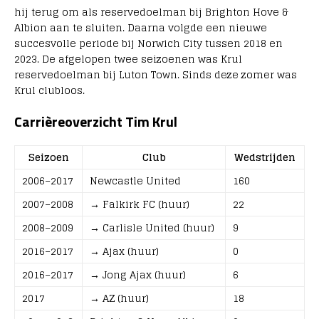
hij terug om als reservedoelman bij Brighton Hove &
Albion aan te sluiten. Daarna volgde een nieuwe
succesvolle periode bij Norwich City tussen 2018 en
2023. De afgelopen twee seizoenen was Krul
reservedoelman bij Luton Town. Sinds deze zomer was
Krul clubloos.
Carrièreoverzicht Tim Krul
Seizoen
Club
Wedstrijden
2006–2017
Newcastle United
160
2007–2008
→ Falkirk FC (huur)
22
2008–2009
→ Carlisle United (huur)
9
2016–2017
→ Ajax (huur)
0
2016–2017
→ Jong Ajax (huur)
6
2017
→ AZ (huur)
18