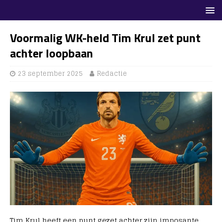
Voormalig WK-held Tim Krul zet punt
achter loopbaan
23 september 2025
Redactie
Tim Krul heeft een punt gezet achter zijn imposante