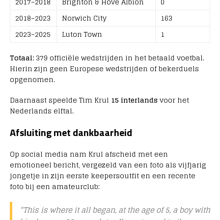
2017–2018
Brighton & Hove Albion
0
2018–2023
Norwich City
163
2023–2025
Luton Town
1
Totaal:
379 officiële wedstrijden in het betaald voetbal.
Hierin zijn geen Europese wedstrijden of bekerduels
opgenomen.
Daarnaast speelde Tim Krul
15 interlands
voor het
Nederlands elftal.
Afsluiting met dankbaarheid
Op social media nam Krul afscheid met een
emotioneel bericht, vergezeld van een foto als vijfjarig
jongetje in zijn eerste keepersoutfit en een recente
foto bij een amateurclub:
“This is where it all began, at the age of 5, a boy with