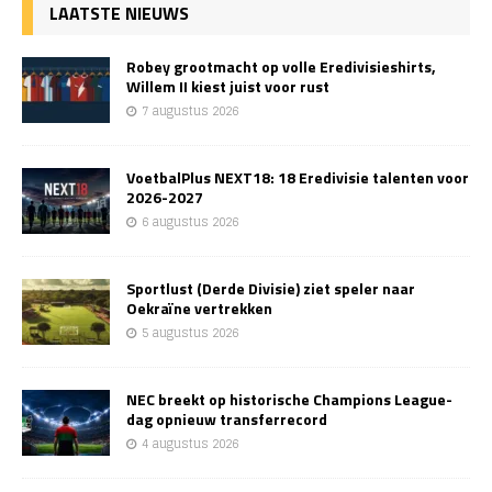
LAATSTE NIEUWS
Robey grootmacht op volle Eredivisieshirts,
Willem II kiest juist voor rust
7 augustus 2026
VoetbalPlus NEXT18: 18 Eredivisie talenten voor
2026-2027
6 augustus 2026
Sportlust (Derde Divisie) ziet speler naar
Oekraïne vertrekken
5 augustus 2026
NEC breekt op historische Champions League-
dag opnieuw transferrecord
4 augustus 2026