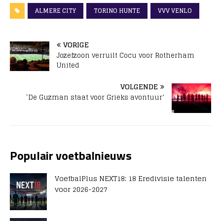
ALMERE CITY
TORINO HUNTE
VVV VENLO
VORIGE
Jozefzoon verruilt Cocu voor Rotherham
United
VOLGENDE
‘De Guzman staat voor Grieks avontuur’
Populair voetbalnieuws
VoetbalPlus NEXT18: 18 Eredivisie talenten
voor 2026-2027