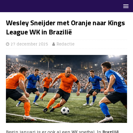
Wesley Sneijder met Oranje naar Kings
League WK in Brazilië
27 december 2025
Redactie
Begin januari is er ook al een WK voetbal. In
Brazilië