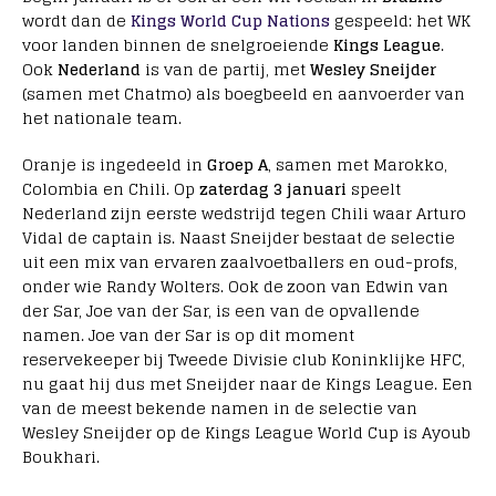
wordt dan de
Kings World Cup Nations
gespeeld: het WK
voor landen binnen de snelgroeiende
Kings League
.
Ook
Nederland
is van de partij, met
Wesley Sneijder
(samen met Chatmo) als boegbeeld en aanvoerder van
het nationale team.
Oranje is ingedeeld in
Groep A
, samen met Marokko,
Colombia en Chili. Op
zaterdag 3 januari
speelt
Nederland zijn eerste wedstrijd tegen Chili waar Arturo
Vidal de captain is. Naast Sneijder bestaat de selectie
uit een mix van ervaren zaalvoetballers en oud-profs,
onder wie Randy Wolters. Ook de zoon van Edwin van
der Sar, Joe van der Sar, is een van de opvallende
namen. Joe van der Sar is op dit moment
reservekeeper bij Tweede Divisie club Koninklijke HFC,
nu gaat hij dus met Sneijder naar de Kings League. Een
van de meest bekende namen in de selectie van
Wesley Sneijder op de Kings League World Cup is Ayoub
Boukhari.