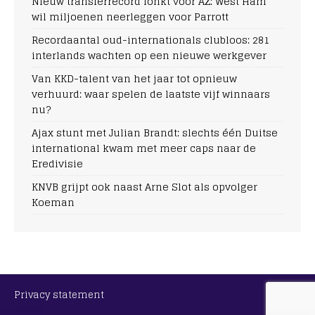
Nieuw transferrecord lonkt voor AZ: West Ham
wil miljoenen neerleggen voor Parrott
Recordaantal oud-internationals clubloos: 281
interlands wachten op een nieuwe werkgever
Van KKD-talent van het jaar tot opnieuw
verhuurd: waar spelen de laatste vijf winnaars
nu?
Ajax stunt met Julian Brandt: slechts één Duitse
international kwam met meer caps naar de
Eredivisie
KNVB grijpt ook naast Arne Slot als opvolger
Koeman
Privacy statement