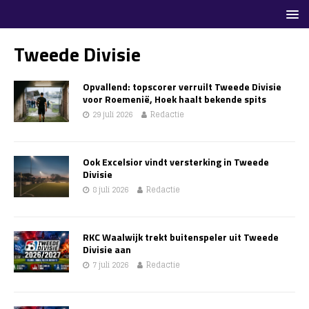
Tweede Divisie
Opvallend: topscorer verruilt Tweede Divisie
voor Roemenië, Hoek haalt bekende spits
29 juli 2026
Redactie
Ook Excelsior vindt versterking in Tweede
Divisie
8 juli 2026
Redactie
RKC Waalwijk trekt buitenspeler uit Tweede
Divisie aan
7 juli 2026
Redactie