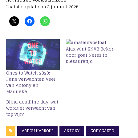
Laatste update op 3 januari 2025
Ajax wint KNVB Beker
door goal Neres in
blessuretijd
Ones to Watch 2020:
Fans verwachten veel
van Antony en
Madueke
Bijna deadline day: wat
wordt er verwacht van
top vijf?
ABDOU HARROUI
ANTONY
CODY GAKPO