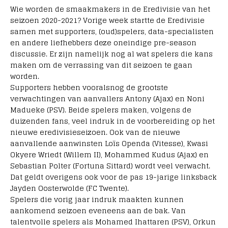
Wie worden de smaakmakers in de Eredivisie van het
seizoen 2020-2021? Vorige week startte de Eredivisie
samen met supporters, (oud)spelers, data-specialisten
en andere liefhebbers deze oneindige pre-season
discussie. Er zijn namelijk nog al wat spelers die kans
maken om de verrassing van dit seizoen te gaan
worden.
Supporters hebben vooralsnog de grootste
verwachtingen van aanvallers Antony (Ajax) en Noni
Madueke (PSV). Beide spelers maken, volgens de
duizenden fans, veel indruk in de voorbereiding op het
nieuwe eredivisieseizoen. Ook van de nieuwe
aanvallende aanwinsten Loïs Openda (Vitesse), Kwasi
Okyere Wriedt (Willem II), Mohammed Kudus (Ajax) en
Sebastian Polter (Fortuna Sittard) wordt veel verwacht.
Dat geldt overigens ook voor de pas 19-jarige linksback
Jayden Oosterwolde (FC Twente).
Spelers die vorig jaar indruk maakten kunnen
aankomend seizoen eveneens aan de bak. Van
talentvolle spelers als Mohamed Ihattaren (PSV), Orkun