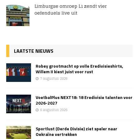
Limburgse omroep L1 zendt vier
oefenduels live uit
LAATSTE NIEUWS
Robey grootmacht op volle Eredivisieshirts,
Willem II kiest juist voor rust
7 augustus 2026
VoetbalPlus NEXT18: 18 Eredivisie talenten voor
2026-2027
6 augustus 2026
Sportlust (Derde Divisie) ziet speler naar
Oekraïne vertrekken