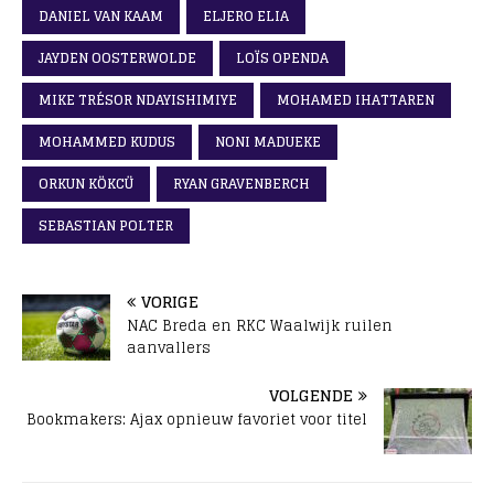
DANIEL VAN KAAM
ELJERO ELIA
JAYDEN OOSTERWOLDE
LOÏS OPENDA
MIKE TRÉSOR NDAYISHIMIYE
MOHAMED IHATTAREN
MOHAMMED KUDUS
NONI MADUEKE
ORKUN KÖKCÜ
RYAN GRAVENBERCH
SEBASTIAN POLTER
VORIGE
NAC Breda en RKC Waalwijk ruilen
aanvallers
VOLGENDE
Bookmakers: Ajax opnieuw favoriet voor titel