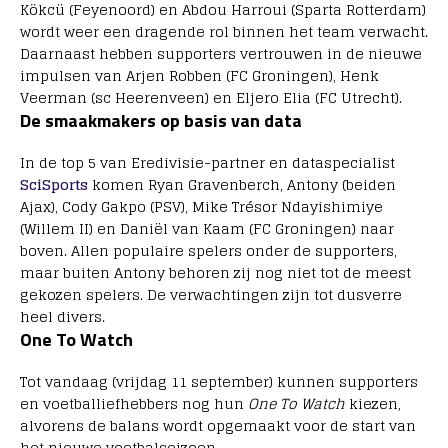
Kökcü (Feyenoord) en Abdou Harroui (Sparta Rotterdam)
wordt weer een dragende rol binnen het team verwacht.
Daarnaast hebben supporters vertrouwen in de nieuwe
impulsen van Arjen Robben (FC Groningen), Henk
Veerman (sc Heerenveen) en Eljero Elia (FC Utrecht).
De smaakmakers op basis van data
In de top 5 van Eredivisie-partner en dataspecialist
SciSports
komen Ryan Gravenberch, Antony (beiden
Ajax), Cody Gakpo (PSV), Mike Trésor Ndayishimiye
(Willem II) en Daniël van Kaam (FC Groningen) naar
boven. Allen populaire spelers onder de supporters,
maar buiten Antony behoren zij nog niet tot de meest
gekozen spelers. De verwachtingen zijn tot dusverre
heel divers.
One To Watch
Tot vandaag (vrijdag 11 september) kunnen supporters
en voetballiefhebbers nog hun
One To Watch
kiezen,
alvorens de balans wordt opgemaakt voor de start van
het nieuwe voetbalseizoen.