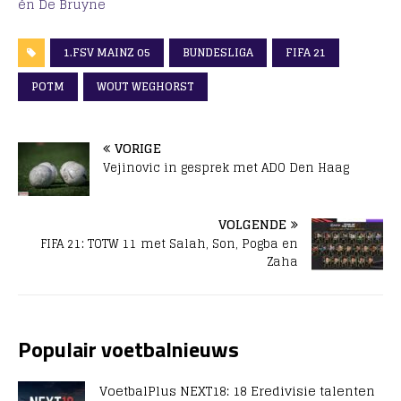
én De Bruyne
1.FSV MAINZ 05
BUNDESLIGA
FIFA 21
POTM
WOUT WEGHORST
VORIGE
Vejinovic in gesprek met ADO Den Haag
VOLGENDE
FIFA 21: TOTW 11 met Salah, Son, Pogba en
Zaha
Populair voetbalnieuws
VoetbalPlus NEXT18: 18 Eredivisie talenten