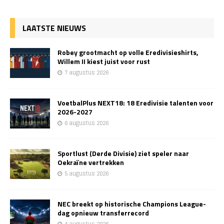
LAATSTE NIEUWS
Robey grootmacht op volle Eredivisieshirts,
Willem II kiest juist voor rust
7 augustus 2026
VoetbalPlus NEXT18: 18 Eredivisie talenten voor
2026-2027
6 augustus 2026
Sportlust (Derde Divisie) ziet speler naar
Oekraïne vertrekken
5 augustus 2026
NEC breekt op historische Champions League-
dag opnieuw transferrecord