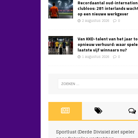
Recordaantal oud-internation
clubloos: 281 interlands wach
op een nieuwe werkgever
2 augustus 2026
0
Van KKD-talent van het jaar to
opnieuw verhuurd: waar spele
laatste vijf winnaars nu?
1 augustus 2026
0
Sportlust (Derde Divisie) ziet speler