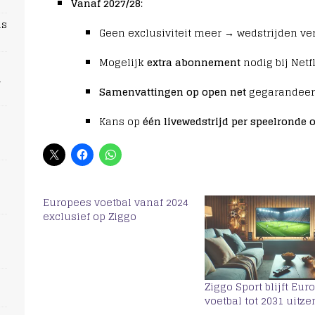
Vanaf 2027/28
:
ns
Geen exclusiviteit meer → wedstrijden ve
Mogelijk
extra abonnement
nodig bij Netfl
n
Samenvattingen op open net
gegarandeer
Kans op
één livewedstrijd per speelronde 
Europees voetbal vanaf 2024
exclusief op Ziggo
s
Ziggo Sport blijft Eur
voetbal tot 2031 uitz