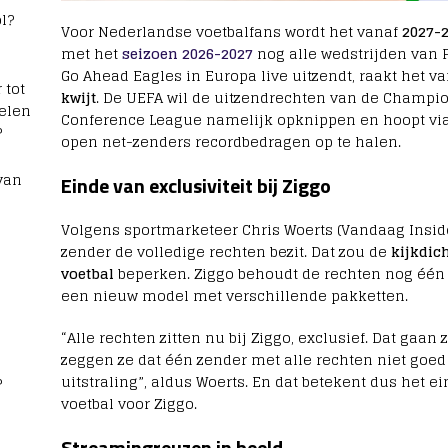
l?
Voor Nederlandse voetbalfans wordt het vanaf
2027-
met het
seizoen 2026-2027
nog alle wedstrijden van P
Go Ahead Eagles in Europa live uitzendt, raakt het v
 tot
kwijt
. De UEFA wil de uitzendrechten van de Champi
elen
Conference League namelijk opknippen en hoopt v
?
open net-zenders recordbedragen op te halen.
van
Einde van exclusiviteit bij Ziggo
Volgens sportmarketeer Chris Woerts (Vandaag Inside
zender de volledige rechten bezit. Dat zou de
kijkdic
voetbal
beperken. Ziggo behoudt de rechten nog één 
een nieuw model met verschillende pakketten.
“Alle rechten zitten nu bij Ziggo, exclusief. Dat gaan
zeggen ze dat één zender met alle rechten niet goed 
uitstraling”, aldus Woerts. En dat betekent dus het e
?
voetbal voor Ziggo.
Streamingreuzen in beeld