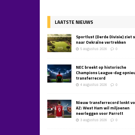
LAATSTE NIEUWS
Sportlust (Derde Divisie) ziet 
naar Oekraïne vertrekken
5 augustus 2026
0
NEC breekt op historische
Champions League-dag opnie
transferrecord
4 augustus 2026
0
Nieuw transferrecord lonkt v
AZ: West Ham wil miljoenen
neerleggen voor Parrott
3 augustus 2026
0