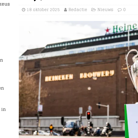
 keus
18 oktober 2025
Redactie
Nieuws
0
rn
en
 in