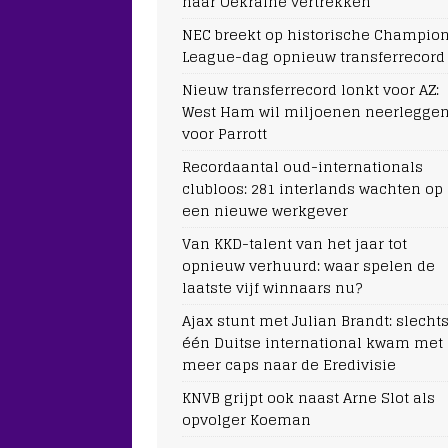
naar Oekraïne vertrekken
NEC breekt op historische Champio
League-dag opnieuw transferrecord
Nieuw transferrecord lonkt voor AZ:
West Ham wil miljoenen neerlegge
voor Parrott
Recordaantal oud-internationals
clubloos: 281 interlands wachten op
een nieuwe werkgever
Van KKD-talent van het jaar tot
opnieuw verhuurd: waar spelen de
laatste vijf winnaars nu?
Ajax stunt met Julian Brandt: slecht
één Duitse international kwam met
meer caps naar de Eredivisie
KNVB grijpt ook naast Arne Slot als
opvolger Koeman