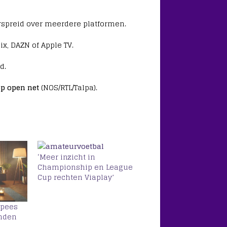
rspreid over meerdere platformen.
ix, DAZN of Apple TV.
d.
op open net
(NOS/RTL/Talpa).
‘Meer inzicht in
Championship en League
Cup rechten Viaplay’
opees
enden