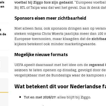
voetbal bij Ziggo fors zijn gedaald
. “Europees voetbal
als
ten
Bij RTL of Talpa was dat wel het geval. Dus ik denk da
Sponsors eisen meer zichtbaarheid
Niet alleen fans, ook sponsors dringen aan op vera
t
steken volgens Chris Woerts jaarlijks meer dan 100 
n de
Europese toernooien, maar klaagden dat de
zichtbaa
kijkers betekent ook minder marketingwaarde.
Mogelijke nieuwe formats
UEFA speelt daarnaast met het idee om de
regerend
seizoen te laten openen op dinsdag, gevolgd door de
vergelijkbaar met de Bundesliga waar de kampioen o
Wat betekent dit voor Nederlandse f
Tot en met 2026/27
: alles blijft bij Ziggo.