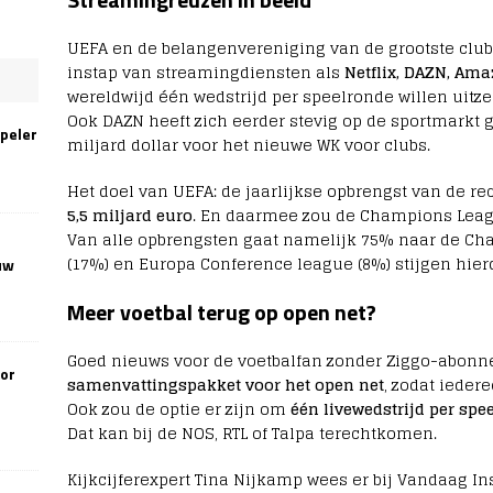
UEFA en de belangenvereniging van de grootste club
instap van streamingdiensten als
Netflix, DAZN, Ama
wereldwijd één wedstrijd per speelronde willen uitz
Ook DAZN heeft zich eerder stevig op de sportmarkt
speler
miljard dollar voor het nieuwe WK voor clubs.
Het doel van UEFA: de jaarlijkse opbrengst van de 
5,5 miljard euro
. En daarmee zou de Champions Leag
Van alle opbrengsten gaat namelijk 75% naar de C
(17%) en Europa Conference league (8%) stijgen hier
uw
Meer voetbal terug op open net?
Goed nieuws voor de voetbalfan zonder Ziggo-abonn
oor
samenvattingspakket voor het open net
, zodat iede
Ook zou de optie er zijn om
één livewedstrijd per spe
Dat kan bij de NOS, RTL of Talpa terechtkomen.
Kijkcijferexpert Tina Nijkamp wees er bij Vandaag In