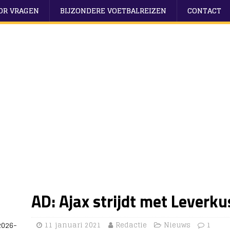
OOR VRAGEN
BIJZONDERE VOETBALREIZEN
CONTACT
AD: Ajax strijdt met Leverk
2026-
11 januari 2021
Redactie
Nieuws
1