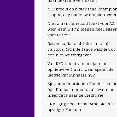
naar Oekraïne vertrekken
NEC breekt op historische Champio
League-dag opnieuw transferrecord
Nieuw transferrecord lonkt voor AZ:
West Ham wil miljoenen neerlegge
voor Parrott
Recordaantal oud-internationals
clubloos: 281 interlands wachten op
een nieuwe werkgever
Van KKD-talent van het jaar tot
opnieuw verhuurd: waar spelen de
laatste vijf winnaars nu?
Ajax stunt met Julian Brandt: slecht
één Duitse international kwam met
meer caps naar de Eredivisie
KNVB grijpt ook naast Arne Slot als
opvolger Koeman