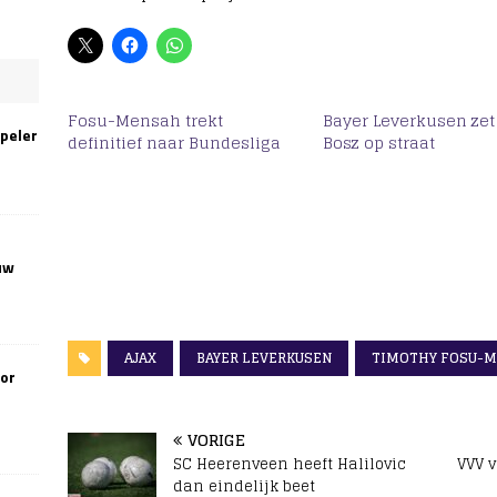
Fosu-Mensah trekt
Bayer Leverkusen zet
speler
definitief naar Bundesliga
Bosz op straat
uw
AJAX
BAYER LEVERKUSEN
TIMOTHY FOSU-
oor
VORIGE
SC Heerenveen heeft Halilovic
VVV v
dan eindelijk beet