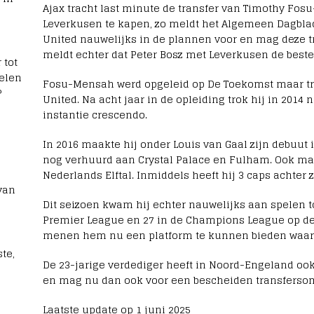
Ajax tracht last minute de transfer van Timothy Fo
Leverkusen te kapen, zo meldt het Algemeen Dagbl
United nauwelijks in de plannen voor en mag deze t
meldt echter dat Peter Bosz met Leverkusen de beste
 tot
elen
Fosu-Mensah werd opgeleid op De Toekomst maar tro
?
United. Na acht jaar in de opleiding trok hij in 2014
instantie crescendo.
In 2016 maakte hij onder Louis van Gaal zijn debuut in
nog verhuurd aan Crystal Palace en Fulham. Ook maa
Nederlands Elftal. Inmiddels heeft hij 3 caps achter 
van
Dit seizoen kwam hij echter nauwelijks aan spelen to
Premier League en 27 in de Champions League op de 
menen hem nu een platform te kunnen bieden waar h
te,
De 23-jarige verdediger heeft in Noord-Engeland oo
en mag nu dan ook voor een bescheiden transfersom
Laatste update op 1 juni 2025