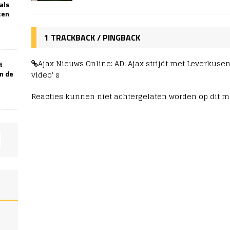
als
ten
1 TRACKBACK / PINGBACK
Ajax Nieuws Online: AD: Ajax strijdt met Leverkuse
t
n de
video' s
Reacties kunnen niet achtergelaten worden op dit 