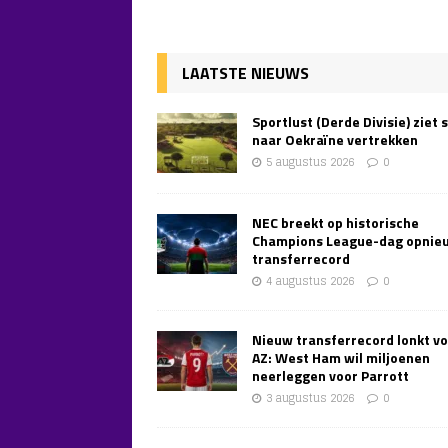
LAATSTE NIEUWS
Sportlust (Derde Divisie) ziet 
naar Oekraïne vertrekken
5 augustus 2026
0
NEC breekt op historische
Champions League-dag opnie
transferrecord
4 augustus 2026
0
Nieuw transferrecord lonkt v
AZ: West Ham wil miljoenen
neerleggen voor Parrott
3 augustus 2026
0