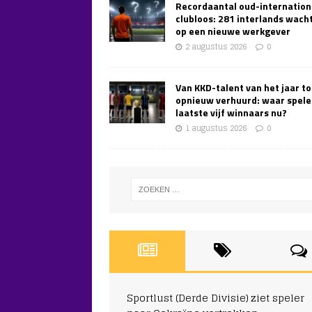
Recordaantal oud-internation
clubloos: 281 interlands wach
op een nieuwe werkgever
2 augustus 2026
0
Van KKD-talent van het jaar to
opnieuw verhuurd: waar spele
laatste vijf winnaars nu?
1 augustus 2026
0
Sportlust (Derde Divisie) ziet speler