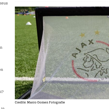
 keus
rn
en
l?
Credits: Marco Oomen Fotografie
 in