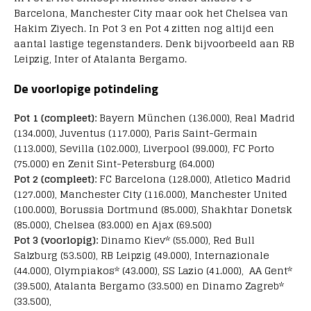
Barcelona, Manchester City maar ook het Chelsea van
Hakim Ziyech. In Pot 3 en Pot 4 zitten nog altijd een
aantal lastige tegenstanders. Denk bijvoorbeeld aan RB
Leipzig, Inter of Atalanta Bergamo.
De voorlopige potindeling
Pot 1 (compleet):
Bayern München (136.000), Real Madrid
(134.000), Juventus (117.000), Paris Saint-Germain
(113.000), Sevilla (102.000), Liverpool (99.000), FC Porto
(75.000) en Zenit Sint-Petersburg (64.000)
Pot 2 (compleet):
FC Barcelona (128.000), Atletico Madrid
(127.000), Manchester City (116.000), Manchester United
(100.000), Borussia Dortmund (85.000), Shakhtar Donetsk
(85.000), Chelsea (83.000) en Ajax (69.500)
Pot 3 (voorlopig):
Dinamo Kiev* (55.000), Red Bull
Salzburg (53.500), RB Leipzig (49.000), Internazionale
(44.000), Olympiakos* (43.000), SS Lazio (41.000), AA Gent*
(39.500), Atalanta Bergamo (33.500) en Dinamo Zagreb*
(33.500),