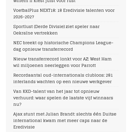
Willem II kiest juist voor rust
VoetbalPlus NEXT18: 18 Eredivisie talenten voor
2026-2027
Sportlust (Derde Divisie) ziet speler naar
Oekraïne vertrekken
NEC breekt op historische Champions League-
dag opnieuw transferrecord
Nieuw transferrecord lonkt voor AZ: West Ham
wil miljoenen neerleggen voor Parrott
Recordaantal oud-internationals clubloos: 281
interlands wachten op een nieuwe werkgever
Van KKD-talent van het jaar tot opnieuw
verhuurd: waar spelen de laatste vijf winnaars
nu?
Ajax stunt met Julian Brandt: slechts één Duitse
international kwam met meer caps naar de
Eredivisie