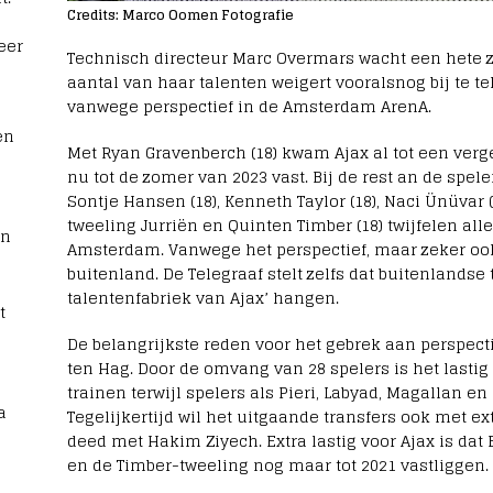
Credits: Marco Oomen Fotografie
eer
Technisch directeur Marc Overmars wacht een hete z
aantal van haar talenten weigert vooralsnog bij te te
vanwege perspectief in de Amsterdam ArenA.
en
Met Ryan Gravenberch (18) kwam Ajax al tot een verge
nu tot de zomer van 2023 vast. Bij de rest an de speler
Sontje Hansen (18), Kenneth Taylor (18), Naci Ünüvar 
tweeling Jurriën en Quinten Timber (18) twijfelen al
rn
Amsterdam. Vanwege het perspectief, maar zeker ook
buitenland. De Telegraaf stelt zelfs dat buitenlandse
talentenfabriek van Ajax’ hangen.
t
De belangrijkste reden voor het gebrek aan perspectie
ten Hag. Door de omvang van 28 spelers is het lasti
trainen terwijl spelers als Pieri, Labyad, Magallan en
a
Tegelijkertijd wil het uitgaande transfers ook met e
deed met Hakim Ziyech. Extra lastig voor Ajax is dat
en de Timber-tweeling nog maar tot 2021 vastliggen. 