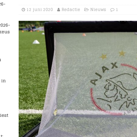
26-
12 juni 2020
Redactie
Nieuws
1
2026-
 keus
n
 in
iest
t: