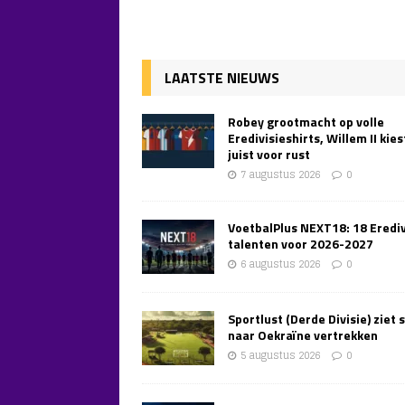
LAATSTE NIEUWS
Robey grootmacht op volle
Eredivisieshirts, Willem II kies
juist voor rust
7 augustus 2026
0
VoetbalPlus NEXT18: 18 Erediv
talenten voor 2026-2027
6 augustus 2026
0
Sportlust (Derde Divisie) ziet 
naar Oekraïne vertrekken
5 augustus 2026
0