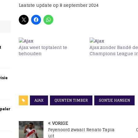
Laatste update op 8 september 2024
Ajax weet toptalent te
Ajax zonder Bandé d
t
behouden
Champions League i
isie
AJAX
QUINTEN TIMBER
SONTJE HANSEN
speler
VORIGE
Feyenoord zwaait Renato Tapia
uit