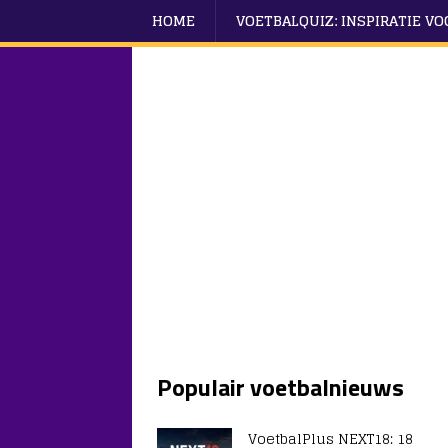
HOME
VOETBALQUIZ: INSPIRATIE V
Populair voetbalnieuws
VoetbalPlus NEXT18: 18