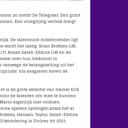
omer, zo meldt De Telegraaf. Een groot
kenen. Een vroegtijdig vertrek dreigt
lijk. De talentvolle middenvelder ligt
s wordt het lastig. Brian Brobbey (18),
(17), Anass Salah-Eddine (18) en de
lemaal over hun toekomst in
 vanwege de belangstelling uit het
 topclubs ‘als aasgieren boven de
f is de grote selectie van trainer Erik
g voor de talenten om mee te kunnen
 Marin eigenlijk niet voldoen.
xterne spelers opvangen zoals het al
 Brobbey, Hansen, Taylor, Salah-Eddine
Uitzondering is Ünüvar tot 2022.