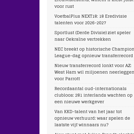
voor rust
VoetbalPlus NEXT18: 18 Eredivisie
talenten voor 2026-2027
Sportlust (Derde Divisie) ziet speler
naar Oekraïne vertrekken
NEC breekt op historische Champio
League-dag opnieuw transferrecord
Nieuw transferrecord lonkt voor AZ:
West Ham wil miljoenen neerlegge
voor Parrott
Recordaantal oud-internationals
clubloos: 281 interlands wachten op
een nieuwe werkgever
Van KKD-talent van het jaar tot
opnieuw verhuurd: waar spelen de
laatste vijf winnaars nu?