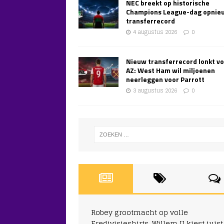
NEC breekt op historische
Champions League-dag opnie
transferrecord
4 augustus 2026
0
Nieuw transferrecord lonkt v
AZ: West Ham wil miljoenen
neerleggen voor Parrott
3 augustus 2026
0
Robey grootmacht op volle
Eredivisieshirts, Willem II kiest juist