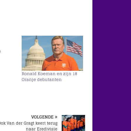
e
n
Ronald Koeman en zijn 18
Oranje debutanten
VOLGENDE
Ook Van der Gragt keert terug
naar Eredivisie