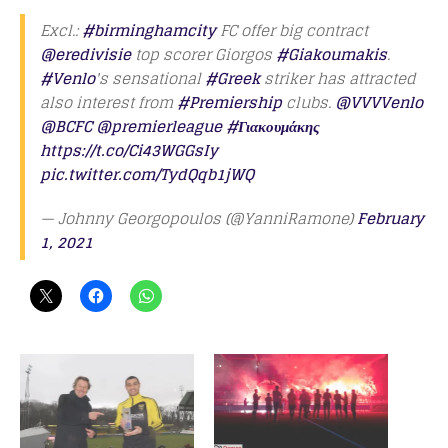
Excl.:
#birminghamcity
FC offer big contract
@eredivisie
top scorer Giorgos
#Giakoumakis
.
#Venlo
's sensational
#Greek
striker has attracted
also interest from
#Premiership
clubs.
@VVVVenlo
@BCFC
@premierleague
#Γιακουμάκης
https://t.co/Ci43WGGsIy
pic.twitter.com/TydQqb1jWQ
— Johnny Georgopoulos (@YanniRamone)
February
1, 2021