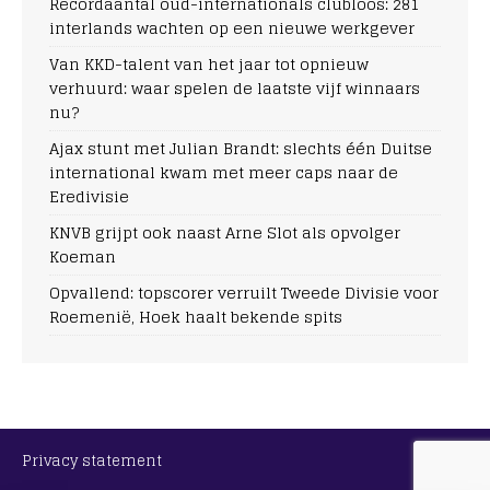
Recordaantal oud-internationals clubloos: 281
interlands wachten op een nieuwe werkgever
Van KKD-talent van het jaar tot opnieuw
verhuurd: waar spelen de laatste vijf winnaars
nu?
Ajax stunt met Julian Brandt: slechts één Duitse
international kwam met meer caps naar de
Eredivisie
KNVB grijpt ook naast Arne Slot als opvolger
Koeman
Opvallend: topscorer verruilt Tweede Divisie voor
Roemenië, Hoek haalt bekende spits
Privacy statement