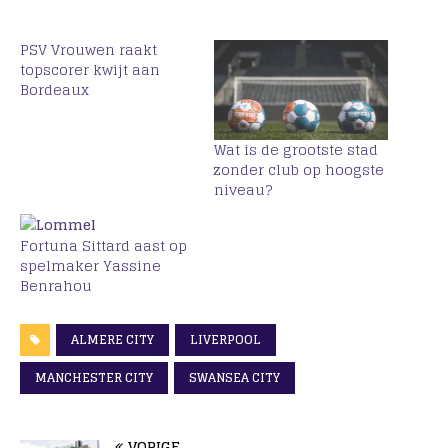
PSV Vrouwen raakt
topscorer kwijt aan
Bordeaux
Wat is de grootste stad
zonder club op hoogste
niveau?
Fortuna Sittard aast op
spelmaker Yassine
Benrahou
ALMERE CITY
LIVERPOOL
MANCHESTER CITY
SWANSEA CITY
VORIGE