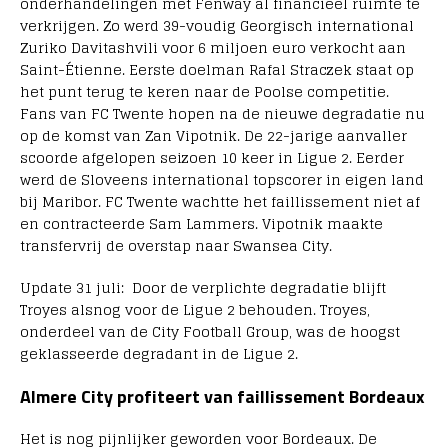
onderhandelingen met Fenway al financieel ruimte te
verkrijgen. Zo werd 39-voudig Georgisch international
Zuriko Davitashvili voor 6 miljoen euro verkocht aan
Saint-Étienne. Eerste doelman Rafal Straczek staat op
het punt terug te keren naar de Poolse competitie.
Fans van FC Twente hopen na de nieuwe degradatie nu
op de komst van Zan Vipotnik. De 22-jarige aanvaller
scoorde afgelopen seizoen 10 keer in Ligue 2. Eerder
werd de Sloveens international topscorer in eigen land
bij Maribor. FC Twente wachtte het faillissement niet af
en contracteerde Sam Lammers. Vipotnik maakte
transfervrij de overstap naar Swansea City.
Update 31 juli: Door de verplichte degradatie blijft
Troyes alsnog voor de Ligue 2 behouden. Troyes,
onderdeel van de City Football Group, was de hoogst
geklasseerde degradant in de Ligue 2.
Almere City profiteert van faillissement Bordeaux
Het is nog pijnlijker geworden voor Bordeaux. De