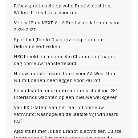
Robey grootmacht op volle Eredivisieshirts,
Willem II kiest juist voor rust
VoetbalPlus NEXT18: 18 Eredivisie talenten voor
2026-2027
Sportlust (Derde Divisie) ziet speler naar
Oekraïne vertrekken
NEC breekt op historische Champions League-
dag opnieuw transferrecord
Nieuw transferrecord lonkt voor AZ: West Ham
wil miljoenen neerleggen voor Parrott
Recordaantal oud-internationals clubloos: 281
interlands wachten op een nieuwe werkgever
Van KKD-talent van het jaar tot opnieuw
verhuurd: waar spelen de laatste vijf winnaars
nu?
Ajax stunt met Julian Brandt: slechts één Duitse
international kwam met meer caps naar de