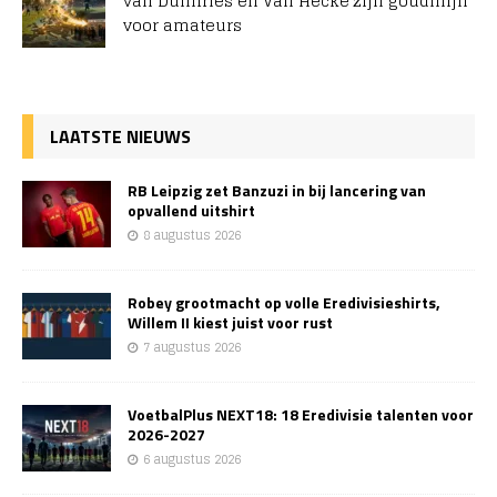
van Dumfries en Van Hecke zijn goudmijn
voor amateurs
LAATSTE NIEUWS
RB Leipzig zet Banzuzi in bij lancering van
opvallend uitshirt
8 augustus 2026
Robey grootmacht op volle Eredivisieshirts,
Willem II kiest juist voor rust
7 augustus 2026
VoetbalPlus NEXT18: 18 Eredivisie talenten voor
2026-2027
6 augustus 2026