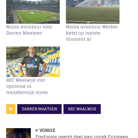
Noors avontuur voor
Noors avontuur Werker
Darren Maatsen
ketst op laatste
moment af
RKC Waalwijk vist
opnieuw in
transfervrije vijver
DARREN MAATSEN
RKC WAALWIJK
VORIGE
Eredivisie neemt deel aan uniek Europees