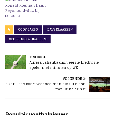
Ronald Koeman haalt
Feyenoord-duo bij
selectie
CODY GAKPO
DAVY KLAASSEN
GEORGINIO WIJNALDUM
VORIGE
Alireza Jahanbakhsh eerste Eredivisie
speler met minuten op WK
VOLGENDE
Bizar: Rode kaart voor doelman die uit bidon
met urine drinkt
Populair voetbalnieuws