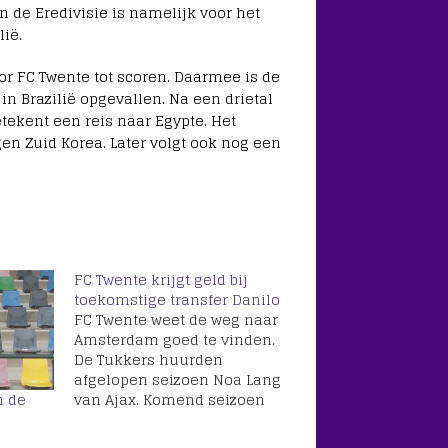
n de Eredivisie is namelijk voor het
lië.
or FC Twente tot scoren. Daarmee is de
 in Brazilië opgevallen. Na een drietal
ekent een reis naar Egypte. Het
en Zuid Korea. Later volgt ook nog een
FC Twente krijgt geld bij
toekomstige transfer Danilo
FC Twente weet de weg naar
Amsterdam goed te vinden.
De Tukkers huurden
afgelopen seizoen Noa Lang
van Ajax. Komend seizoen
n de
zal er minimaal één speler
op huurbasis in de Grolsch