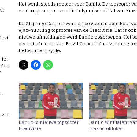
Het wordt steeds mooier voor Danilo. De topscorer va
en
eerst opgeroepen voor het olympisch elftal van Brazi
De 21-jarige Danilo kwam dit seizoen al acht keer vo
Ajax-huurling topscorer van de Eredivisie. Dat is ook
nieuwe afmeldingen werd Danilo opgeroepen. Het bet
iest
olympisch team van Brazilië speelt daar zaterdag teg
treffen met Egypte.
 tot
elen
?
rn
 vier
Danilo is nieuwe topscorer
Danilo wint talent va
Eredivisie
maand oktober