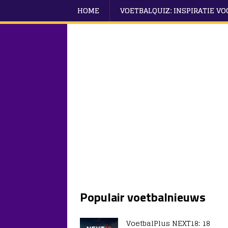
HOME
VOETBALQUIZ: INSPIRATIE V
Populair voetbalnieuws
VoetbalPlus NEXT18: 18