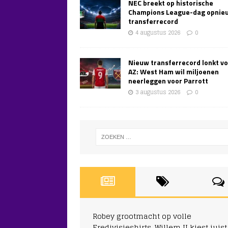
NEC breekt op historische
Champions League-dag opnie
transferrecord
4 augustus 2026
0
Nieuw transferrecord lonkt v
AZ: West Ham wil miljoenen
neerleggen voor Parrott
3 augustus 2026
0
Robey grootmacht op volle
Eredivisieshirts, Willem II kiest juist