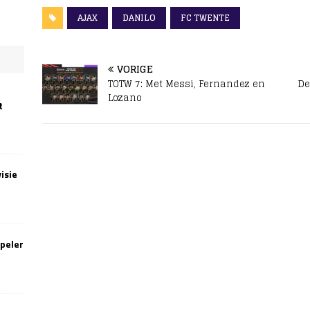
AJAX
DANILO
FC TWENTE
VORIGE
TOTW 7: Met Messi, Fernandez en
De
Lozano
t
isie
speler