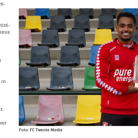
26-
2026-
 keus
n
 in
t:
eer
Foto: FC Twente Media