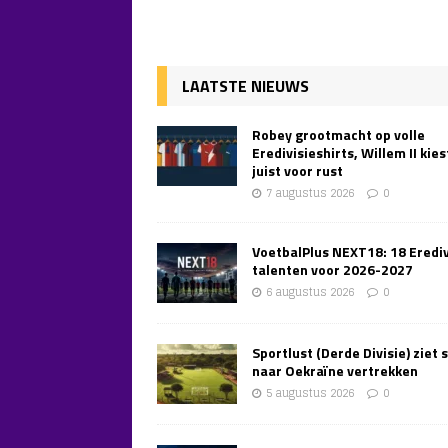
LAATSTE NIEUWS
Robey grootmacht op volle
Eredivisieshirts, Willem II kies
juist voor rust
7 augustus 2026
0
VoetbalPlus NEXT18: 18 Erediv
talenten voor 2026-2027
6 augustus 2026
0
Sportlust (Derde Divisie) ziet 
naar Oekraïne vertrekken
5 augustus 2026
0