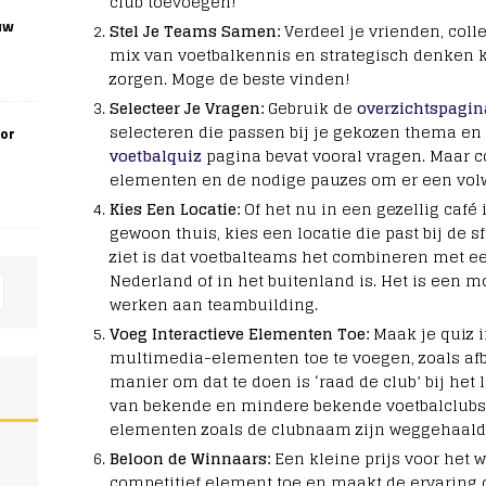
club toevoegen!
uw
Stel Je Teams Samen:
Verdeel je vrienden, coll
mix van voetbalkennis en strategisch denken 
zorgen. Moge de beste vinden!
Selecteer Je Vragen:
Gebruik de
overzichtspagin
selecteren die passen bij je gekozen thema en
oor
voetbalquiz
pagina bevat vooral vragen. Maar c
elementen en de nodige pauzes om er een vo
Kies Een Locatie:
Of het nu in een gezellig café 
gewoon thuis, kies een locatie die past bij de sf
ziet is dat voetbalteams het combineren met ee
Nederland of in het buitenland is. Het is een
werken aan teambuilding.
Voeg Interactieve Elementen Toe:
Maak je quiz i
multimedia-elementen toe te voegen, zoals afb
manier om dat te doen is ‘raad de club’ bij het 
van bekende en mindere bekende voetbalclubs 
elementen zoals de clubnaam zijn weggehaald
Beloon de Winnaars:
Een kleine prijs voor het 
competitief element toe en maakt de ervaring on