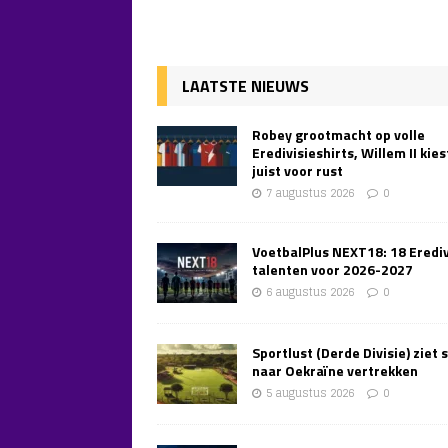
LAATSTE NIEUWS
Robey grootmacht op volle
Eredivisieshirts, Willem II kies
juist voor rust
7 augustus 2026
0
VoetbalPlus NEXT18: 18 Erediv
talenten voor 2026-2027
6 augustus 2026
0
Sportlust (Derde Divisie) ziet 
naar Oekraïne vertrekken
5 augustus 2026
0