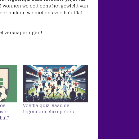
l wonnen we ooit eens het gewicht van
rdoor hadden we met ons voetbalelftal
he) versnaperingen!
Hoe
Voetbalquiz: Raad de
over
legendarische spelers
bal?