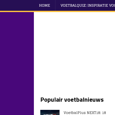
HOME
VOETBALQUIZ: INSPIRATIE V
Populair voetbalnieuws
VoetbalPlus NEXT18: 18