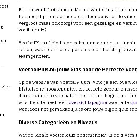
iest
Buiten wordt het kouder. Met de winter in aantocht e
het hoog tijd om een ideale indoor activiteit te vind
vergroot maar ook zorgt voor een gezellige en verbi
t:
voetbalquiz?
eer
VoetbalPlus.nl biedt een schat aan content en inspir
zetten, waardoor het de perfecte teambuilding-ervari
teamgenoten.
rn
VoetbalPlus.nl: Jouw Gids naar de Perfecte Voe
Op de website van VoetbalPlus.nl vind je een overvl
 vier
historische hoogtepunten tot actuele gebeurtenissen
doorgewinterde voetbalfan bent of net begint met het 
wils. De site heeft een
overzichtspagina
waar alle
qu
waardoor het gemakkelijk is om jouw eigen quiz sam
an
Diverse Categorieën en Niveaus
Wat de ideale voetbalquiz onderscheidt, is de diversit