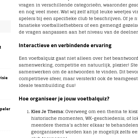
vragen in verschillende categorieën, waaronder gesch
en nog veel meer. Wat wij zelf altijd leuke weetjes 
spelers bij een specifieke club te beschrijven. Of j
fanatieke voetballiefhebbers of een gemengd gezels
de vragen aanpassen aan het niveau van de deelne
Interactieve en verbindende ervaring
t
Een voetbalquiz gaat niet alleen over het beantwoor
samenwerking, competitie en natuurlijk, plezier! St
samenwerken om de antwoorden te vinden. Dit bevor
isie
competitieve sfeer, maar versterkt ook de teamgee
ideale teambuilding dus!
Hoe organiseer je jouw voetbalquiz?
speler
Kies Je Thema:
Overweeg om een thema te kiezen
historische momenten, WK-geschiedenis, of loka
meerdere thema’s achter elkaar te behandelen.
georganiseerd worden kan je mogelijk zelfs ee