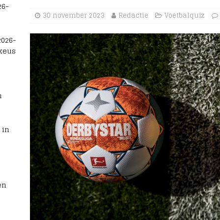
26-
30 november 2023
Redactie
Voetbalquiz
2026-
 keus
n
 in
en