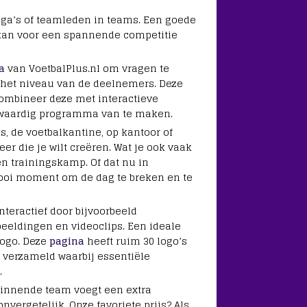
ega’s of teamleden in teams. Een goede
kan voor een spannende competitie
a
van VoetbalPlus.nl om vragen te
 het niveau van de deelnemers. Deze
ombineer deze met interactieve
lwaardig programma van te maken.
is, de voetbalkantine, op kantoor of
eer die je wilt creëren. Wat je ook vaak
n trainingskamp. Of dat nu in
 mooi moment om de dag te breken en te
nteractief door bijvoorbeeld
eeldingen en videoclips. Een ideale
logo. Deze
pagina
heeft ruim 30 logo’s
verzameld waarbij essentiële
.
winnende team voegt een extra
vergetelijk. Onze favoriete prijs? Als