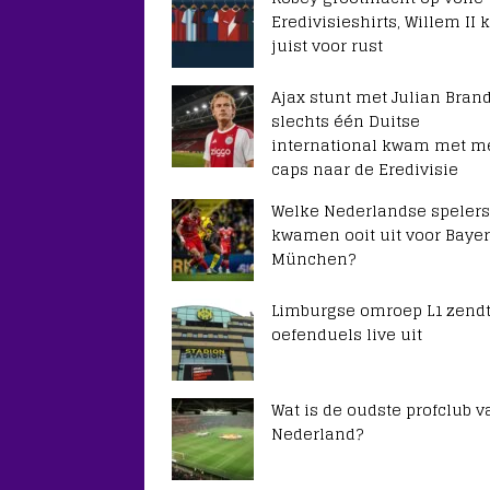
Eredivisieshirts, Willem II k
juist voor rust
Ajax stunt met Julian Brand
slechts één Duitse
international kwam met m
caps naar de Eredivisie
Welke Nederlandse spelers
kwamen ooit uit voor Baye
München?
Limburgse omroep L1 zendt
oefenduels live uit
Wat is de oudste profclub v
Nederland?