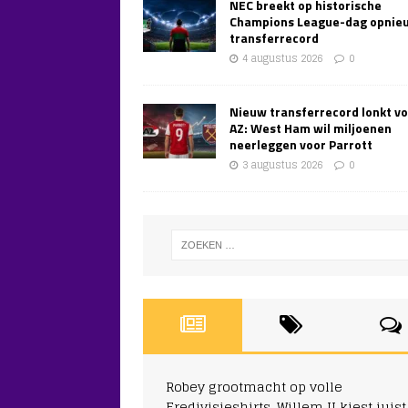
NEC breekt op historische
Champions League-dag opnie
transferrecord
4 augustus 2026
0
Nieuw transferrecord lonkt v
AZ: West Ham wil miljoenen
neerleggen voor Parrott
3 augustus 2026
0
Robey grootmacht op volle
Eredivisieshirts, Willem II kiest juist