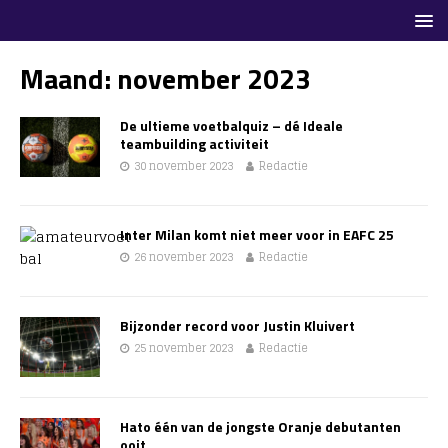
Maand:
november 2023
De ultieme voetbalquiz – dé Ideale
teambuilding activiteit
30 november 2023
Redactie
Inter Milan komt niet meer voor in EAFC 25
26 november 2023
Redactie
Bijzonder record voor Justin Kluivert
25 november 2023
Redactie
Hato één van de jongste Oranje debutanten
ooit