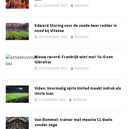
21 november 2023
Redactie
Edward Sturing voor de zesde keer redder in
nood bij Vitesse
20 november 2023
Redactie
Nieuw record: Frankrijk wint met 14-0 van
Gibraltar
19 november 2023
Redactie
Video: Voormalig spits United maakt indruk als
Uncle Ivan
8 november 2023
Redactie
Van Bommel: trainer met meeste CL duels
zonder zege