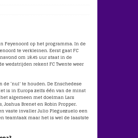
en Feyenoord op het programma. In de
enoord te verkleinen. Eerst gaat FC
anavond om 18.45 uur staat in de
ide wedstrijden rekent FC Twente weer
en de ‘nul’ te houden. De Enschedese
Het is in Europa zelfs één van de minst
r het algemeen met doelman Lars
s, Joshua Brenet en Robin Propper.
 vaste invaller Julio Pleguezuelo een
een teamtaak maar het is wel de laastste
ropa?