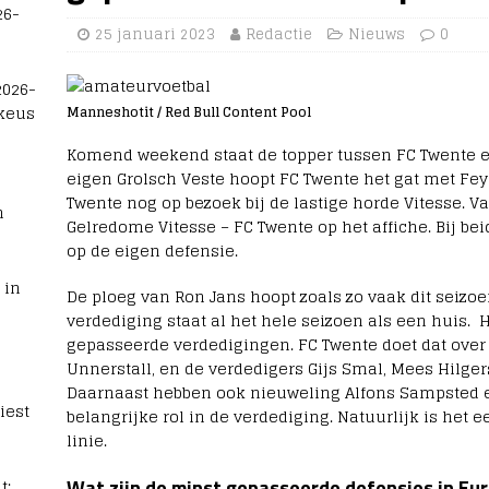
26-
25 januari 2023
Redactie
Nieuws
0
2026-
 keus
Manneshotit / Red Bull Content Pool
Komend weekend staat de topper tussen FC Twente 
eigen Grolsch Veste hoopt FC Twente het gat met Fey
Twente nog op bezoek bij de lastige horde Vitesse. V
n
Gelredome Vitesse – FC Twente op het affiche. Bij be
op de eigen defensie.
 in
De ploeg van Ron Jans hoopt zoals zo vaak dit seizo
verdediging staat al het hele seizoen als een huis. 
gepasseerde verdedigingen. FC Twente doet dat ove
Unnerstall, en de verdedigers Gijs Smal, Mees Hilger
Daarnaast hebben ook nieuweling Alfons Sampsted en
iest
belangrijke rol in de verdediging. Natuurlijk is het 
linie.
t:
Wat zijn de minst gepasseerde defensies in Eu