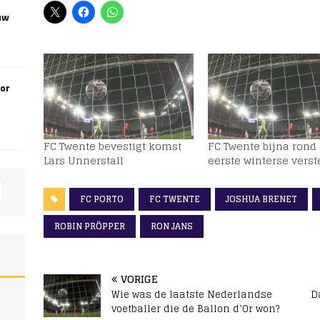
uw
oor
FC Twente bevestigt komst
FC Twente bijna rond
Lars Unnerstall
eerste winterse verst
FC PORTO
FC TWENTE
JOSHUA BRENET
ROBIN PRÖPPER
RON JANS
VORIGE
Wie was de laatste Nederlandse
D
voetballer die de Ballon d’Or won?