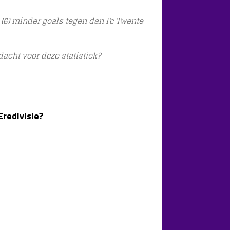
a (6) minder goals tegen dan Fc Twente
cht voor deze statistiek?
Eredivisie?