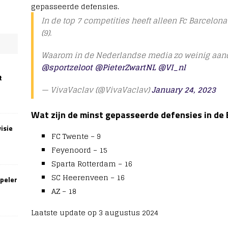
gepasseerde defensies.
In de top 7 competities heeft alleen Fc Barcelon
(9).
Waarom in de Nederlandse media zo weinig aanda
@sportzeloot
@PieterZwartNL
@VI_nl
t
— VivaVaclav (@VivaVaclav)
January 24, 2023
Wat zijn de minst gepasseerde defensies in de 
isie
FC Twente – 9
Feyenoord – 15
Sparta Rotterdam – 16
SC Heerenveen – 16
speler
AZ – 18
Laatste update op 3 augustus 2024