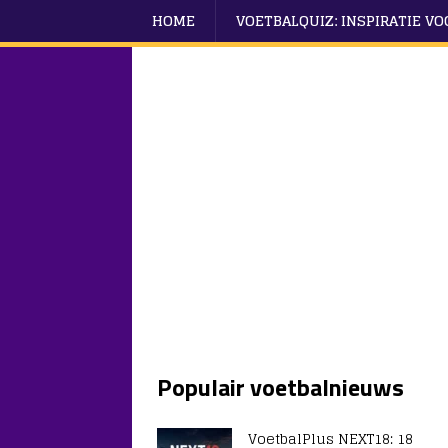
HOME
VOETBALQUIZ: INSPIRATIE V
Populair voetbalnieuws
VoetbalPlus NEXT18: 18