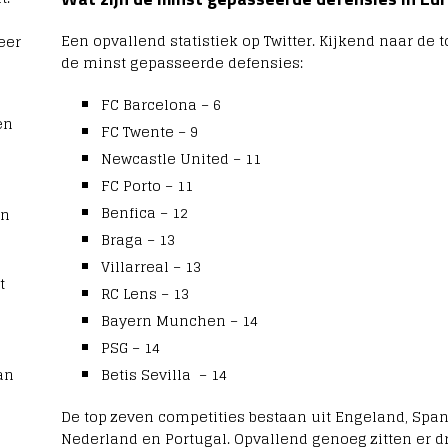
Een opvallend statistiek op Twitter. Kijkend naar de 
eer
de minst gepasseerde defensies:
FC Barcelona – 6
en
FC Twente – 9
Newcastle United – 11
FC Porto – 11
Benfica – 12
rn
Braga – 13
Villarreal – 13
t
RC Lens – 13
Bayern Munchen – 14
PSG – 14
an
Betis Sevilla – 14
De top zeven competities bestaan uit Engeland, Spanje
Nederland en Portugal. Opvallend genoeg zitten er d