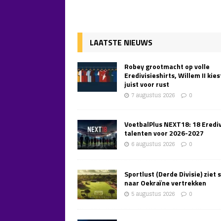
LAATSTE NIEUWS
Robey grootmacht op volle
Eredivisieshirts, Willem II kies
juist voor rust
7 augustus 2026
0
VoetbalPlus NEXT18: 18 Erediv
talenten voor 2026-2027
6 augustus 2026
0
Sportlust (Derde Divisie) ziet 
naar Oekraïne vertrekken
5 augustus 2026
0