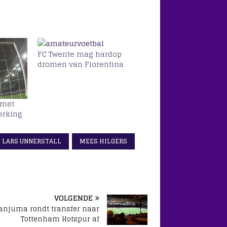
FC Twente mag hardop
dromen van Fiorentina
 met
erking
LARS UNNERSTALL
MEES HILGERS
VOLGENDE
anjuma rondt transfer naar
Tottenham Hotspur af