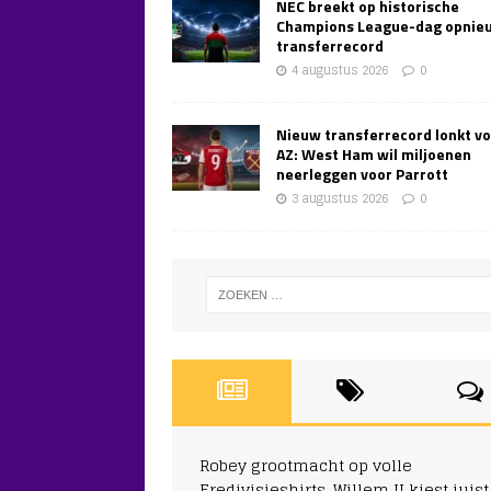
NEC breekt op historische
Champions League-dag opnie
transferrecord
4 augustus 2026
0
Nieuw transferrecord lonkt v
AZ: West Ham wil miljoenen
neerleggen voor Parrott
3 augustus 2026
0
Robey grootmacht op volle
Eredivisieshirts, Willem II kiest juist