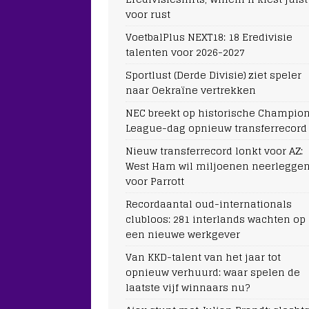
voor rust
VoetbalPlus NEXT18: 18 Eredivisie
talenten voor 2026-2027
Sportlust (Derde Divisie) ziet speler
naar Oekraïne vertrekken
NEC breekt op historische Champio
League-dag opnieuw transferrecord
Nieuw transferrecord lonkt voor AZ:
West Ham wil miljoenen neerlegge
voor Parrott
Recordaantal oud-internationals
clubloos: 281 interlands wachten op
een nieuwe werkgever
Van KKD-talent van het jaar tot
opnieuw verhuurd: waar spelen de
laatste vijf winnaars nu?