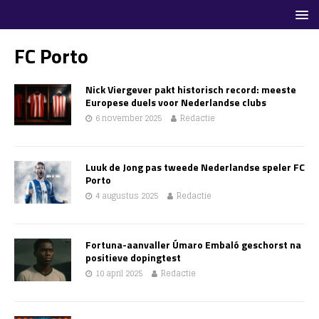
FC Porto
Nick Viergever pakt historisch record: meeste
Europese duels voor Nederlandse clubs
6 november 2025
Redactie
Luuk de Jong pas tweede Nederlandse speler FC
Porto
4 augustus 2025
Redactie
Fortuna-aanvaller Úmaro Embaló geschorst na
positieve dopingtest
10 april 2025
Redactie