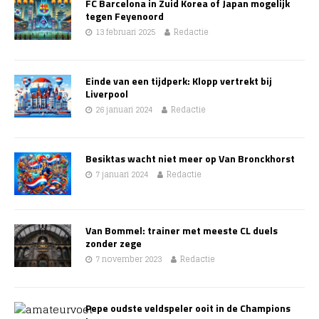
FC Barcelona in Zuid Korea of Japan mogelijk
tegen Feyenoord
13 februari 2025
Redactie
Einde van een tijdperk: Klopp vertrekt bij
Liverpool
26 januari 2024
Redactie
Besiktas wacht niet meer op Van Bronckhorst
7 januari 2024
Redactie
Van Bommel: trainer met meeste CL duels
zonder zege
7 november 2023
Redactie
Pepe oudste veldspeler ooit in de Champions