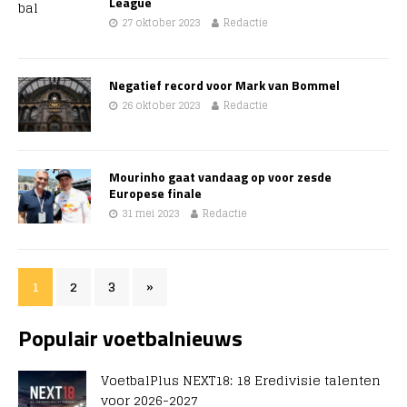
League
27 oktober 2023
Redactie
Negatief record voor Mark van Bommel
26 oktober 2023
Redactie
Mourinho gaat vandaag op voor zesde
Europese finale
31 mei 2023
Redactie
1
2
3
»
Populair voetbalnieuws
VoetbalPlus NEXT18: 18 Eredivisie talenten
voor 2026-2027