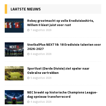
LAATSTE NIEUWS
Robey grootmacht op volle Eredivisieshirts,
Willem II kiest juist voor rust
7 augustus 2026
VoetbalPlus NEXT18: 18 Eredivisie talenten voor
2026-2027
6 augustus 2026
Sportlust (Derde Divisie) ziet speler naar
Oekraïne vertrekken
5 augustus 2026
NEC breekt op historische Champions League-
dag opnieuw transferrecord
4 augustus 2026