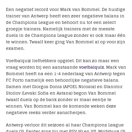
Een negatief record voor Mark van Bommel. De huidige
trainer van Antwerp heeft een zeer negatieve balans in
de Champions League en behoort nu tot een select
groepje trainers. Namelijk trainers met de meeste
duels in de Champions League zonder er ook maar één
te winnen. Twaalf keer ging Van Bommel al op voor zijn
examen.
Voetbalquiz liefhebbers opgelet. Dit kan zo maar een
vraag worden bij een aanstaande
voetbalquiz
. Mark van
Bommel heeft na een 1-4 nederlaag van Antwerp tegen
FC Porto namelijk een behoorlijke negatieve balans.
Samen met Giorgos Donis (APOEL Nicosia) en Stanimir
Stoilov (Levski Sofia en Astana) begon Van Bommel
twaalf duels op de bank zonder er maar eentje te
winnen. Van Bommel kan de komende weken deze
negatieve reeks verder aanscherpen.
Antwerp verloor dit seizoen al haar Champions League
duels (3). Eerder ging hij met PSV (6) en VfL Wolfsburg (3)