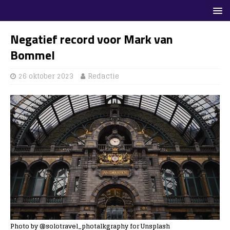
Negatief record voor Mark van
Bommel
26 oktober 2023
Redactie
Photo by @solotravel_photalkgraphy for Unsplash