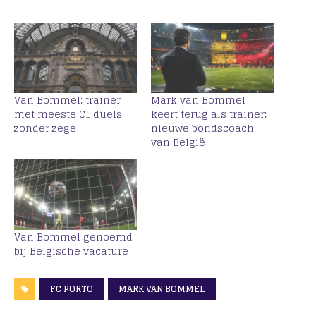
Van Bommel: trainer
Mark van Bommel
met meeste CL duels
keert terug als trainer:
zonder zege
nieuwe bondscoach
van België
Van Bommel genoemd
bij Belgische vacature
FC PORTO
MARK VAN BOMMEL