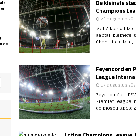
De kleinste st
als
ten
Champions Le
26 augustus 202
Met Viktoria Plze
aantal ‘kleinere’
t
Champions League.
n de
Feyenoord en 
League Interna
17 augustus 202
Feyenoord en PSV
Premier League In
de mogelijkheid z
Loting Champions League, 