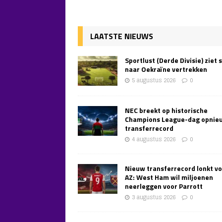
LAATSTE NIEUWS
Sportlust (Derde Divisie) ziet 
naar Oekraïne vertrekken
5 augustus 2026
0
NEC breekt op historische
Champions League-dag opnie
transferrecord
4 augustus 2026
0
Nieuw transferrecord lonkt v
AZ: West Ham wil miljoenen
neerleggen voor Parrott
3 augustus 2026
0