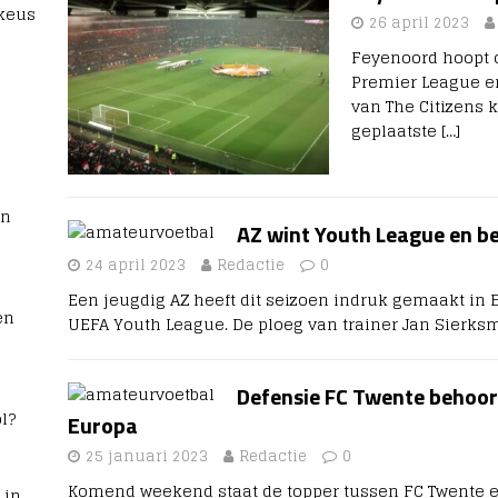
 keus
26 april 2023
Feyenoord hoopt o
Premier League e
van The Citizens 
geplaatste
[…]
rn
AZ wint Youth League en be
24 april 2023
Redactie
0
Een jeugdig AZ heeft dit seizoen indruk gemaakt in 
en
UEFA Youth League. De ploeg van trainer Jan Sierk
Defensie FC Twente behoor
l?
Europa
25 januari 2023
Redactie
0
Komend weekend staat de topper tussen FC Twente 
 in