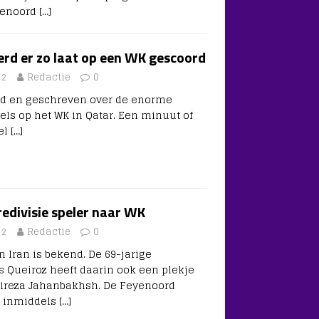
eyenoord
[…]
erd er zo laat op een WK gescoord
22
Redactie
0
egd en geschreven over de enorme
uels op het WK in Qatar. Een minuut of
gel
[…]
redivisie speler naar WK
22
Redactie
0
n Iran is bekend. De 69-jarige
 Queiroz heeft daarin ook een plekje
lireza Jahanbakhsh. De Feyenoord
e inmiddels
[…]