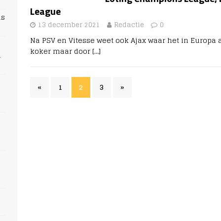
League
ns
13 december 2021
Redactie
0
Na PSV en Vitesse weet ook Ajax waar het in Europa aa
koker maar door
[…]
n
«
1
2
3
»
s