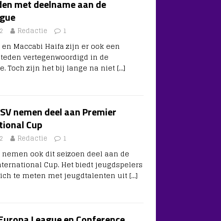
eden met deelname aan de
ague
2
Redactie
1
n en Maccabi Haifa zijn er ook een
 steden vertegenwoordigd in de
 Toch zijn het bij lange na niet
[…]
PSV nemen deel aan Premier
tional Cup
2
Redactie
1
 nemen ook dit seizoen deel aan de
ternational Cup. Het biedt jeugdspelers
ich te meten met jeugdtalenten uit
[…]
Europa League en Conference