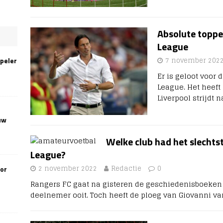
Absolute toppe
League
7 november 202
speler
Er is geloot voor
League. Het heeft 
Liverpool strijdt
uw
Welke club had het slechts
League?
2 november 2022
Redactie
0
oor
Rangers FC gaat na gisteren de geschiedenisboeken
deelnemer ooit. Toch heeft de ploeg van Giovanni va