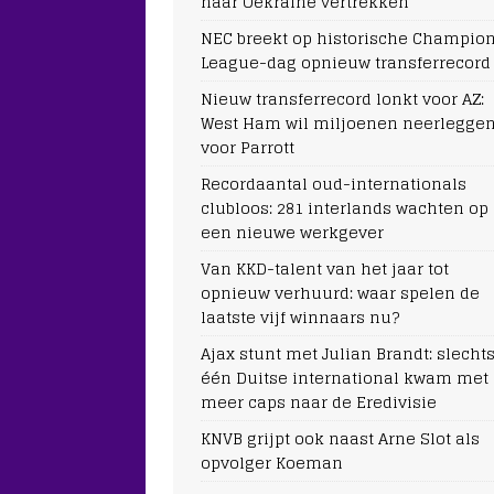
naar Oekraïne vertrekken
NEC breekt op historische Champio
League-dag opnieuw transferrecord
Nieuw transferrecord lonkt voor AZ:
West Ham wil miljoenen neerlegge
voor Parrott
Recordaantal oud-internationals
clubloos: 281 interlands wachten op
een nieuwe werkgever
Van KKD-talent van het jaar tot
opnieuw verhuurd: waar spelen de
laatste vijf winnaars nu?
Ajax stunt met Julian Brandt: slecht
één Duitse international kwam met
meer caps naar de Eredivisie
KNVB grijpt ook naast Arne Slot als
opvolger Koeman