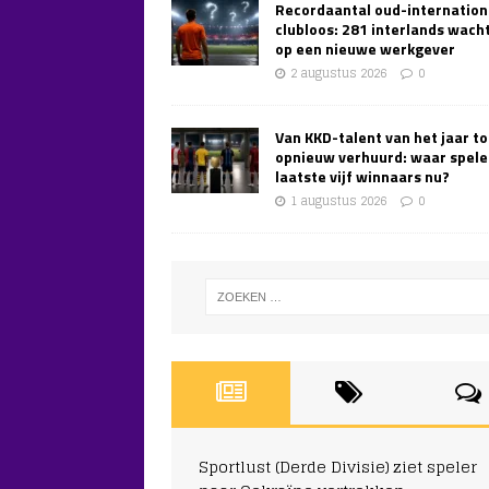
Recordaantal oud-internation
clubloos: 281 interlands wach
op een nieuwe werkgever
2 augustus 2026
0
Van KKD-talent van het jaar to
opnieuw verhuurd: waar spele
laatste vijf winnaars nu?
1 augustus 2026
0
Sportlust (Derde Divisie) ziet speler