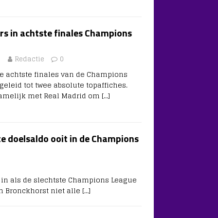
rs in achtste finales Champions
2
Redactie
0
 de achtste finales van de Champions
geleid tot twee absolute topaffiches.
 namelijk met Real Madrid om
[…]
te doelsaldo ooit in de Champions
 in als de slechtste Champions League
n Bronckhorst niet alle
[…]