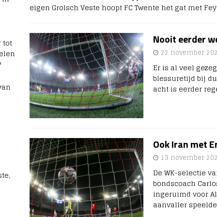
eigen Grolsch Veste hoopt FC Twente het gat met F
Nooit eerder w
 tot
22 november 20
elen
?
Er is al veel gez
blessuretijd bij d
van
acht is eerder re
Ook Iran met E
13 november 20
De WK-selectie va
te,
bondscoach Carlos
ingeruimd voor A
aanvaller speeld