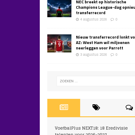
NEC breekt op historische
Champions League-dag opnie
transferrecord
4 augustus 2026
0
Nieuw transferrecord lonkt v
AZ: West Ham wil miljoenen
neerleggen voor Parrott
3 augustus 2026
0
VoetbalPlus NEXT18: 18 Eredivisie
talenten voor 2026-2027