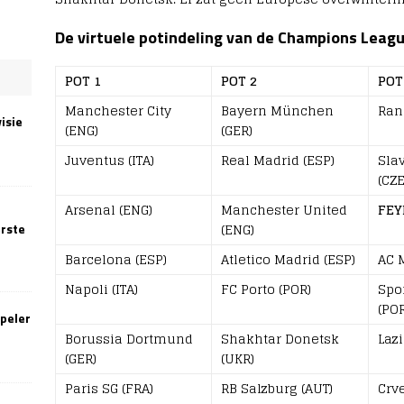
De virtuele potindeling van de Champions Leag
POT 1
POT 2
POT
Manchester City
Bayern München
Ran
isie
(ENG)
(GER)
Juventus (ITA)
Real Madrid (ESP)
Sla
(CZE
Arsenal (ENG)
Manchester United
FEY
(ENG)
erste
Barcelona (ESP)
Atletico Madrid (ESP)
AC M
Napoli (ITA)
FC Porto (POR)
Spo
(POR
speler
Borussia Dortmund
Shakhtar Donetsk
Lazi
(GER)
(UKR)
Paris SG (FRA)
RB Salzburg (AUT)
Crv