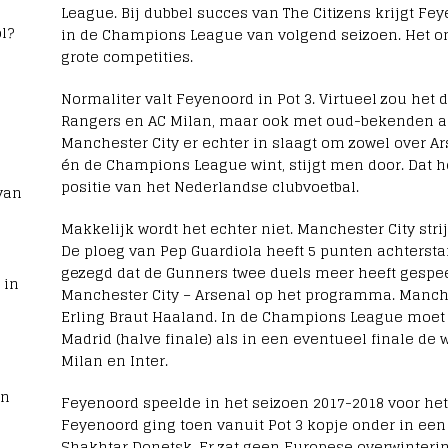
League. Bij dubbel succes van The Citizens krijgt Fe
l?
in de Champions League van volgend seizoen. Het o
grote competities.
Normaliter valt Feyenoord in Pot 3. Virtueel zou het 
Rangers en AC Milan, maar ook met oud-bekenden al
Manchester City er echter in slaagt om zowel over A
én de Champions League wint, stijgt men door. Dat h
positie van het Nederlandse clubvoetbal.
van
Makkelijk wordt het echter niet. Manchester City stri
De ploeg van Pep Guardiola heeft 5 punten achtersta
gezegd dat de Gunners twee duels meer heeft gespe
 in
Manchester City – Arsenal op het programma. Manche
Erling Braut Haaland. In de Champions League moet
Madrid (halve finale) als in een eventueel finale de
Milan en Inter.
rn
Feyenoord speelde in het seizoen 2017-2018 voor het
Feyenoord ging toen vanuit Pot 3 kopje onder in een
Shakhtar Donetsk. Er zat geen Europese overwinterin