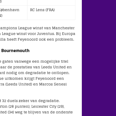
)
København
RC Lens (FRA)
N)
Champions League winst van Manchester
a League winst voor Juventus. Bij Europa
illa heeft Feyenoord ook een probleem.
n Bournemouth
e gaten vanwege een mogelijke titel
aar de prestaties van Leeds United en
d nodig om degradatie te ontlopen.
ue uitkomen krijgt Feyenoord een
rra (Leeds United) en Marcos Senesi
 32 duels zeker van degradatie.
n (28 punten), Leicester City (29),
ed (34) weg te blijven van de onderste