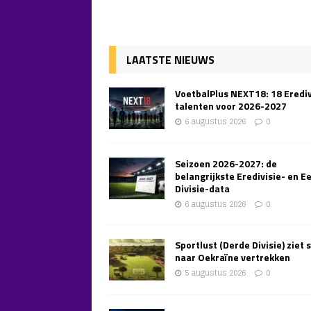
LAATSTE NIEUWS
VoetbalPlus NEXT18: 18 Erediv
talenten voor 2026-2027
6 augustus 2026
0
Seizoen 2026-2027: de
belangrijkste Eredivisie- en E
Divisie-data
6 augustus 2026
0
Sportlust (Derde Divisie) ziet 
naar Oekraïne vertrekken
5 augustus 2026
0