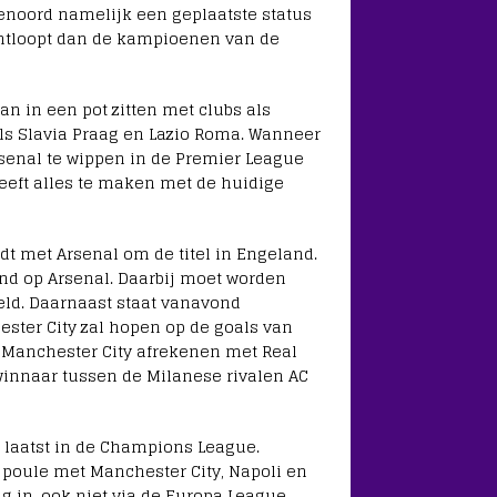
yenoord namelijk een geplaatste status
ntloopt dan de kampioenen van de
dan in een pot zitten met clubs als
s Slavia Praag en Lazio Roma. Wanneer
rsenal te wippen in de Premier League
eeft alles te maken met de huidige
jdt met Arsenal om de titel in Engeland.
nd op Arsenal. Daarbij moet worden
eld. Daarnaast staat vanavond
ster City zal hopen op de goals van
 Manchester City afrekenen met Real
 winnaar tussen de Milanese rivalen AC
 laatst in de Champions League.
 poule met Manchester City, Napoli en
g in, ook niet via de Europa League.