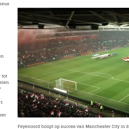
 keus
en
 tot
elen
?
t:
eer
Feyenoord hoopt op succes van Manchester City in