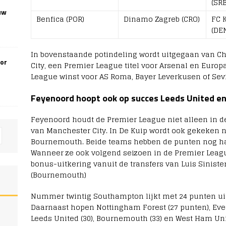
(SRB
uw
Benfica (POR)
Dinamo Zagreb (CRO)
FC 
(DE
In bovenstaande potindeling wordt uitgegaan van 
oor
City, een Premier League titel voor Arsenal en Europ
League winst voor AS Roma, Bayer Leverkusen of Sev
Feyenoord hoopt ook op succes Leeds United e
Feyenoord houdt de Premier League niet alleen in d
van Manchester City. In De Kuip wordt ook gekeken n
Bournemouth. Beide teams hebben de punten nog har
Wanneer ze ook volgend seizoen in de Premier Leag
bonus-uitkering vanuit de transfers van Luis Siniste
(Bournemouth)
Nummer twintig Southampton lijkt met 24 punten uit
Daarnaast hopen Nottingham Forest (27 punten), Everto
Leeds United (30), Bournemouth (33) en West Ham Unit