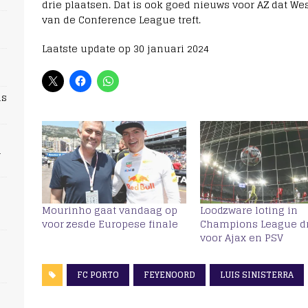
drie plaatsen. Dat is ook goed nieuws voor AZ dat We
van de Conference League treft.
Laatste update op 30 januari 2024
ns
n
Mourinho gaat vandaag op
Loodzware loting in
voor zesde Europese finale
Champions League dr
voor Ajax en PSV
FC PORTO
FEYENOORD
LUIS SINISTERRA
s