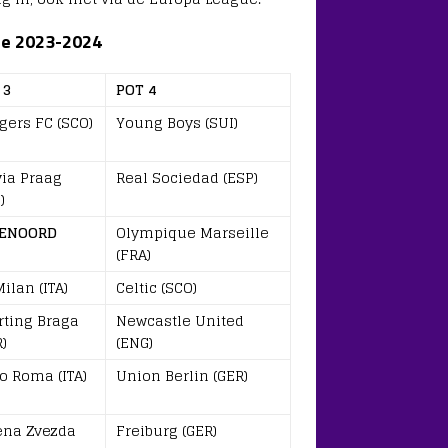
ue 2023-2024
 3
POT 4
gers FC (SCO)
Young Boys (SUI)
via Praag
Real Sociedad (ESP)
)
ENOORD
Olympique Marseille
(FRA)
ilan (ITA)
Celtic (SCO)
rting Braga
Newcastle United
)
(ENG)
o Roma (ITA)
Union Berlin (GER)
ena Zvezda
Freiburg (GER)