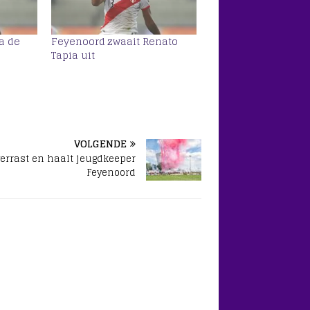
ta de
Feyenoord zwaait Renato
Tapia uit
VOLGENDE
verrast en haalt jeugdkeeper
Feyenoord