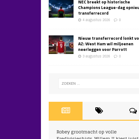
NEC breekt op historische
Champions League-dag opnie
transferrecord
4 augustus 2026
0
Nieuw transferrecord lonkt v
AZ: West Ham wil miljoenen
neerleggen voor Parrott
3 augustus 2026
0
Robey grootmacht op volle
Eredivisieshirts, Willem II kiest juist