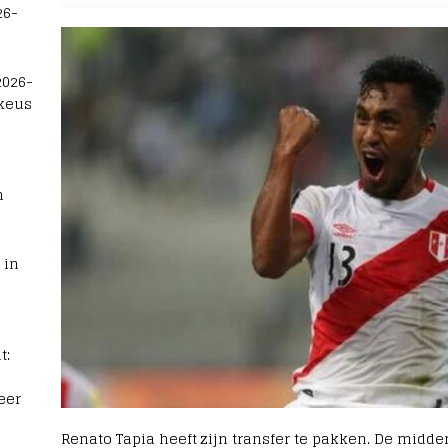
26-
2026-
 keus
n
 in
t:
eer
Renato Tapia heeft zijn transfer te pakken. De midde