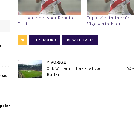
La Liga lonkt voor Renato
Tapia ziet trainer Cel
Tapia
Vigo vertrekken
FEYENOORD
RENATO TAPIA
t
VORIGE
Ook Willem II haakt af voor
AZ 
Ruiter
isie
speler