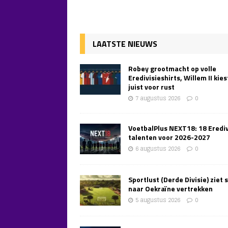
LAATSTE NIEUWS
Robey grootmacht op volle
Eredivisieshirts, Willem II kies
juist voor rust
7 augustus 2026
0
VoetbalPlus NEXT18: 18 Erediv
talenten voor 2026-2027
6 augustus 2026
0
Sportlust (Derde Divisie) ziet 
naar Oekraïne vertrekken
5 augustus 2026
0