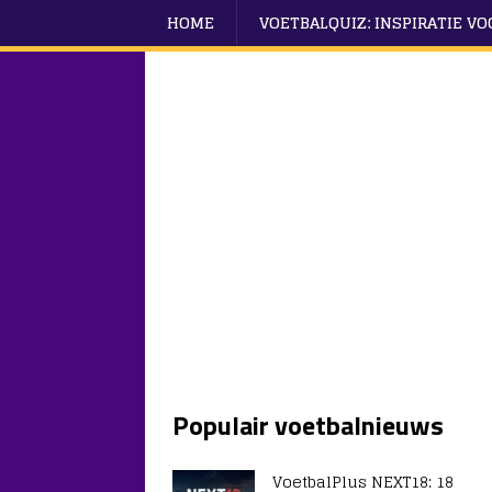
HOME
VOETBALQUIZ: INSPIRATIE V
Populair voetbalnieuws
VoetbalPlus NEXT18: 18