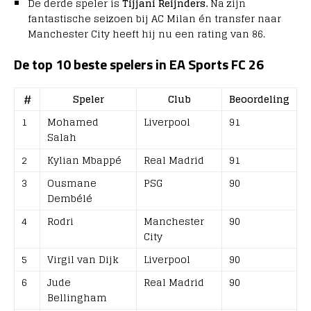
De derde speler is
Tijjani Reijnders.
Na zijn
fantastische seizoen bij AC Milan én transfer naar
Manchester City heeft hij nu een rating van 86.
De top 10 beste spelers in EA Sports FC 26
#
Speler
Club
Beoordeling
1
Mohamed
Liverpool
91
Salah
2
Kylian Mbappé
Real Madrid
91
3
Ousmane
PSG
90
Dembélé
4
Rodri
Manchester
90
City
5
Virgil van Dijk
Liverpool
90
6
Jude
Real Madrid
90
Bellingham