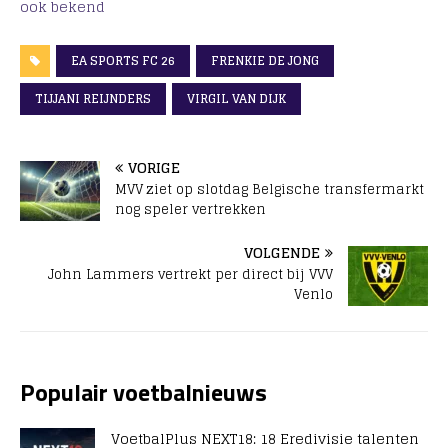
ook bekend
EA SPORTS FC 26
FRENKIE DE JONG
TIJJANI REIJNDERS
VIRGIL VAN DIJK
VORIGE
MVV ziet op slotdag Belgische transfermarkt
nog speler vertrekken
VOLGENDE
John Lammers vertrekt per direct bij VVV
Venlo
Populair voetbalnieuws
VoetbalPlus NEXT18: 18 Eredivisie talenten