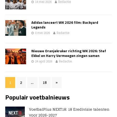
14 mei 2026
Redactie
Adidas lanceert WK 2026 film: Backyard
Legends
8 mei 2026
Redactie
Nieuwe Oranjekraker richting WK 2026: Stef
Ekkel en Harry Vermeegen zingen samen
24 april 2026
Redactie
1
2
…
18
»
Populair voetbalnieuws
VoetbalPlus NEXT18: 18 Eredivisie talenten
voor 2026-2027