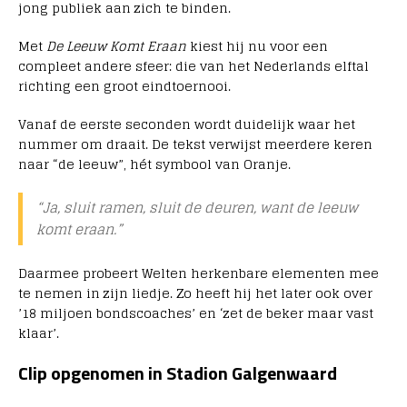
jong publiek aan zich te binden.
Met
De Leeuw Komt Eraan
kiest hij nu voor een
compleet andere sfeer: die van het Nederlands elftal
richting een groot eindtoernooi.
Vanaf de eerste seconden wordt duidelijk waar het
nummer om draait. De tekst verwijst meerdere keren
naar “de leeuw”, hét symbool van Oranje.
“Ja, sluit ramen, sluit de deuren, want de leeuw
komt eraan.”
Daarmee probeert Welten herkenbare elementen mee
te nemen in zijn liedje. Zo heeft hij het later ook over
’18 miljoen bondscoaches’ en ‘zet de beker maar vast
klaar’.
Clip opgenomen in Stadion Galgenwaard