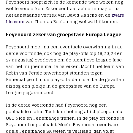
Feyenoord hoopt zich in de komende twee weken nog
wel te versterken. Zeker centraal achterin mag er na
het aanstaande vertrek van David Hancko en de
zware
blessure
van Thomas Beelen nog wel wat bijkomen.
Feyenoord zeker van groepsfase Europa League
Feyenoord moet, na een eventuele overwinning in de
derde voorronde, ook nog de play-offs (op 19, 20, 26 en
27 augustus) overleven om de lucratieve League fase
van het miljoenenbal te bereiken. Mocht het team van
Robin van Persie onverhoopt stranden tegen
Fenerbahçe of in de play-offs, dan is er beide gevallen
alsnog een plekje in de groepsfase van de Europa
League gegarandeerd.
In de derde voorronde had Feyenoord nog een
geplaatste status. Toch kon het nog altijd ploegen als
OGC Nice en Fenerbahçe treffen. In de play off ronde is
Feyenoord ongeplaatst. Mocht Feyenoord over twee
duels Fenerbahçe SK weten te verslaan, dan volgt