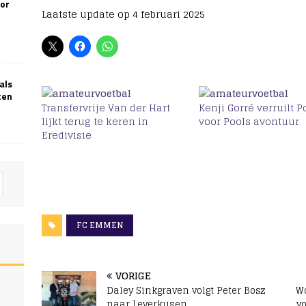
oor
Laatste update op 4 februari 2025
als
ten
Transfervrije Van der Hart
Kenji Gorré verruilt P
lijkt terug te keren in
voor Pools avontuur
Eredivisie
FC EMMEN
VORIGE
Daley Sinkgraven volgt Peter Bosz
Wo
naar Leverkusen
v