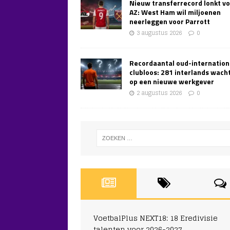
Nieuw transferrecord lonkt v
AZ: West Ham wil miljoenen
neerleggen voor Parrott
3 augustus 2026
0
Recordaantal oud-internation
clubloos: 281 interlands wach
op een nieuwe werkgever
2 augustus 2026
0
VoetbalPlus NEXT18: 18 Eredivisie
talenten voor 2026-2027