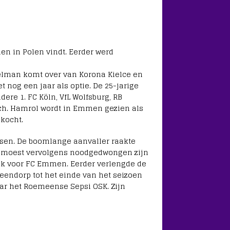
men in Polen vindt. Eerder werd
elman komt over van Korona Kielce en
nog een jaar als optie. De 25-jarige
dere 1. FC Köln, VfL Wolfsburg, RB
ch. Hamrol wordt in Emmen gezien als
ekocht.
rsen. De boomlange aanvaller raakte
n moest vervolgens noodgedwongen zijn
ek voor FC Emmen. Eerder verlengde de
Veendorp tot het einde van het seizoen
aar het Roemeense Sepsi OSK. Zijn