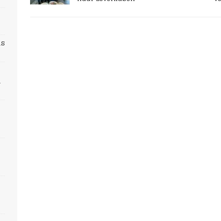
ns
n
s