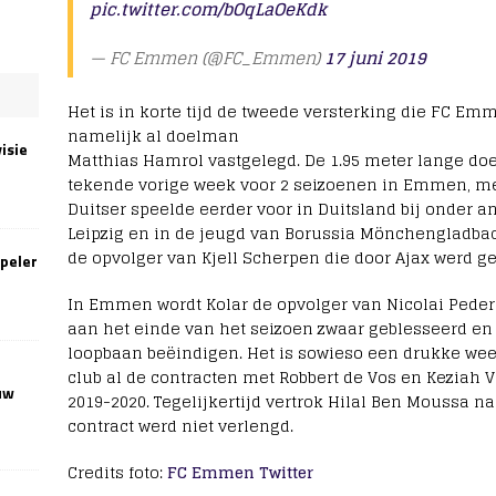
pic.twitter.com/bOqLaOeKdk
— FC Emmen (@FC_Emmen)
17 juni 2019
Het is in korte tijd de tweede versterking die FC Em
namelijk al doelman
isie
Matthias Hamrol vastgelegd. De 1.95 meter lange do
tekende vorige week voor 2 seizoenen in Emmen, met 
Duitser speelde eerder voor in Duitsland bij onder an
Leipzig en in de jeugd van Borussia Mönchengladba
de opvolger van Kjell Scherpen die door Ajax werd g
speler
In Emmen wordt Kolar de opvolger van Nicolai Pede
aan het einde van het seizoen zwaar geblesseerd e
loopbaan beëindigen. Het is sowieso een drukke we
club al de contracten met Robbert de Vos en Keziah 
uw
2019-2020. Tegelijkertijd vertrok Hilal Ben Moussa n
contract werd niet verlengd.
Credits foto:
FC Emmen Twitter