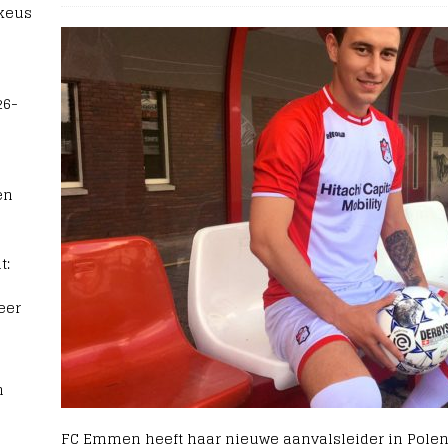
 keus
26-
en
t:
eer
n
FC Emmen heeft haar nieuwe aanvalsleider in Polen