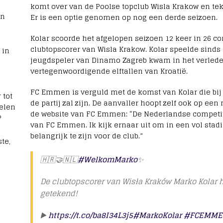
komt over van de Poolse topclub Wisla Krakow en t
rn
Er is een optie genomen op nog een derde seizoen.
Kolar scoorde het afgelopen seizoen 12 keer in 26 c
clubtopscorer van Wisla Krakow. Kolar speelde sinds 
 in
jeugdspeler van Dinamo Zagreb kwam in het verleden
vertegenwoordigende elftallen van Kroatië.
FC Emmen is verguld met de komst van Kolar die bij d
 tot
de partij zal zijn. De aanvaller hoopt zelf ook op ee
elen
de website van FC Emmen: “De Nederlandse competiti
?
van FC Emmen. Ik kijk ernaar uit om in een vol stad
belangrijk te zijn voor de club.”
te,
🇭🇷🤝🇳🇱
#WelkomMarko
✨
De clubtopscorer van Wisła Kraków Marko Kolar h
getekend!
▶️
https://t.co/ba8I34L3j5
#MarkoKolar
#FCEMME