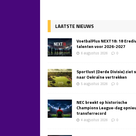
LAATSTE NIEUWS
VoetbalPlus NEXT18: 18 Erediv
talenten voor 2026-2027
6 augustus 2026
0
Sportlust (Derde Divisie) ziet 
naar Oekraïne vertrekken
5 augustus 2026
0
NEC breekt op historische
Champions League-dag opnie
transferrecord
4 augustus 2026
0