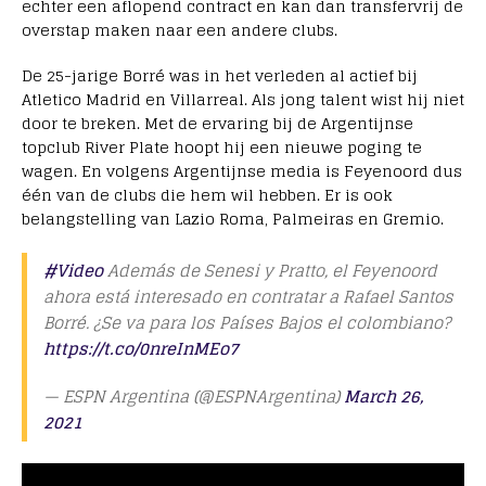
echter een aflopend contract en kan dan transfervrij de
overstap maken naar een andere clubs.
De 25-jarige Borré was in het verleden al actief bij
Atletico Madrid en Villarreal. Als jong talent wist hij niet
door te breken. Met de ervaring bij de Argentijnse
topclub River Plate hoopt hij een nieuwe poging te
wagen. En volgens Argentijnse media is Feyenoord dus
één van de clubs die hem wil hebben. Er is ook
belangstelling van Lazio Roma, Palmeiras en Gremio.
#Video
Además de Senesi y Pratto, el Feyenoord
ahora está interesado en contratar a Rafael Santos
Borré. ¿Se va para los Países Bajos el colombiano?
https://t.co/0nreInMEo7
— ESPN Argentina (@ESPNArgentina)
March 26,
2021