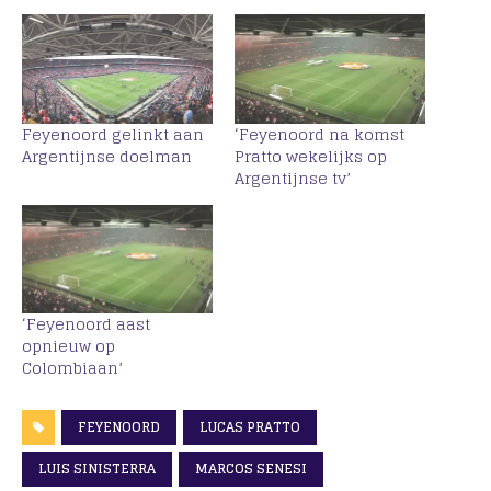
Feyenoord gelinkt aan
‘Feyenoord na komst
Argentijnse doelman
Pratto wekelijks op
Argentijnse tv’
‘Feyenoord aast
opnieuw op
Colombiaan’
FEYENOORD
LUCAS PRATTO
LUIS SINISTERRA
MARCOS SENESI