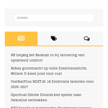
RB Leipzig zet Banzuzi in bij lancering van
opvallend uitshirt
Robey grootmacht op volle Eredivisieshirts,
Willem II kiest juist voor rust
VoetbalPlus NEXT18: 18 Eredivisie talenten voor
2026-2027
Sportlust (Derde Divisie) ziet speler naar
Oekraïne vertrekken
NEC breekt op historische Champions League-