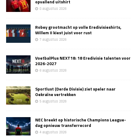
opvallend uitshirt
8 augustus 2026
Robey grootmacht op volle Eredivisieshirts,
Willem II kiest juist voor rust
7 augustus 2026
VoetbalPlus NEXT18: 18 Eredivisie talenten voor
2026-2027
6 augustus 2026
Sportlust (Derde Divisie) ziet speler naar
Oekraïne vertrekken
5 augustus 2026
NEC breekt op historische Champions League-
dag opnieuw transferrecord
4 augustus 2026