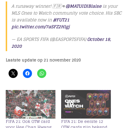
A runaway winner! 🇫🇷👊
@MATUIDIBlaise
is your
MLS Ones to Watch community vote choice. His SBC
is available now in
#FUT21
pic.twitter.com/7aSFZ2Hlgj
— EA SPORTS FIFA (@EASPORTSFIFA)
October 18,
2020
Laatste update op 21 november 2020
FIFA 21: Ook OTW card
FIFA 21: De eerste 12
voor Hee Chan Hwang
OTW cards zijn bekend