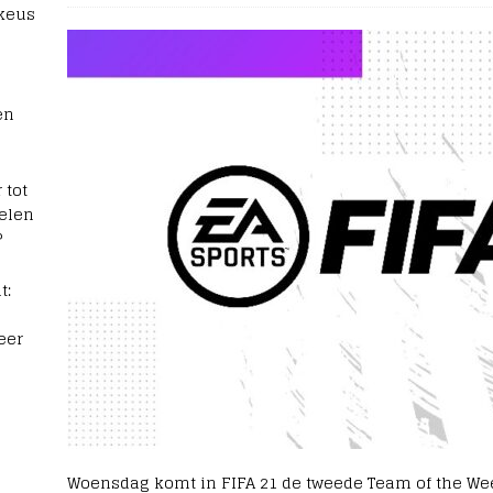
 keus
en
 tot
elen
?
t:
eer
Woensdag komt in FIFA 21 de tweede Team of the Wee