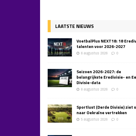
LAATSTE NIEUWS
VoetbalPlus NEXT18: 18 Erediv
talenten voor 2026-2027
6 augustus 2026
0
Seizoen 2026-2027: de
belangrijkste Eredivisie- en E
Divisie-data
6 augustus 2026
0
Sportlust (Derde Divisie) ziet 
naar Oekraïne vertrekken
5 augustus 2026
0