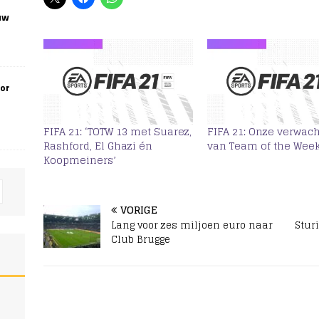
uw
oor
FIFA 21: ‘TOTW 13 met Suarez,
FIFA 21: Onze verwac
Rashford, El Ghazi én
van Team of the Week
Koopmeiners’
VORIGE
Lang voor zes miljoen euro naar
Stur
Club Brugge