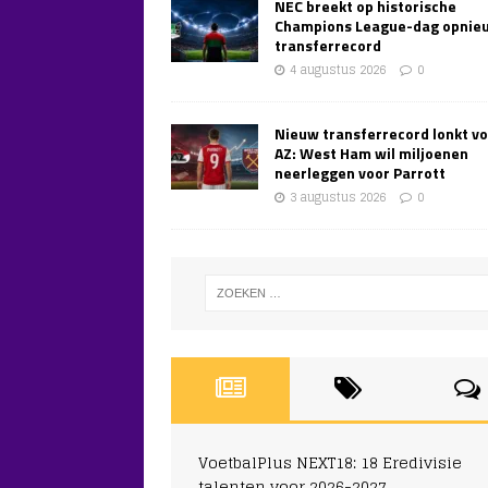
NEC breekt op historische
Champions League-dag opnie
transferrecord
4 augustus 2026
0
Nieuw transferrecord lonkt v
AZ: West Ham wil miljoenen
neerleggen voor Parrott
3 augustus 2026
0
VoetbalPlus NEXT18: 18 Eredivisie
talenten voor 2026-2027