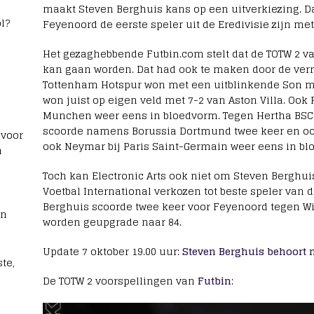
maakt Steven Berghuis kans op een uitverkiezing. 
l?
Feyenoord de eerste speler uit de Eredivisie zijn me
Het gezaghebbende Futbin.com stelt dat de TOTW 2 va
kan gaan worden. Dat had ook te maken door de verr
Tottenham Hotspur won met een uitblinkende Son met
won juist op eigen veld met 7-2 van Aston Villa. Ook
Munchen weer eens in bloedvorm. Tegen Hertha BSC s
scoorde namens Borussia Dortmund twee keer en ook 
 voor
ook Neymar bij Paris Saint-Germain weer eens in bl
n
Toch kan Electronic Arts ook niet om Steven Berghui
Voetbal International verkozen tot beste speler van d
Berghuis scoorde twee keer voor Feyenoord tegen Will
rn
worden geupgrade naar 84.
Update 7 oktober 19.00 uur:
Steven Berghuis behoort n
te,
De TOTW 2 voorspellingen van
Futbin
: