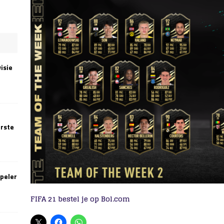
isie
erste
speler
FIFA 21 bestel je op Bol.com