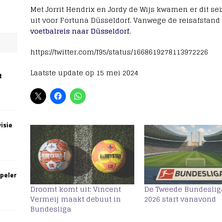
Met Jorrit Hendrix en Jordy de Wijs kwamen er dit se
uit voor Fortuna Düsseldorf. Vanwege de reisafsta
voetbalreis naar
Düsseldorf
.
https://twitter.com/f95/status/1668619278113972226
Laatste update op 15 mei 2024
t
isie
speler
Droomt komt uit: Vincent
De Tweede Bundeslig
Vermeij maakt debuut in
2026 start vanavond
Bundesliga