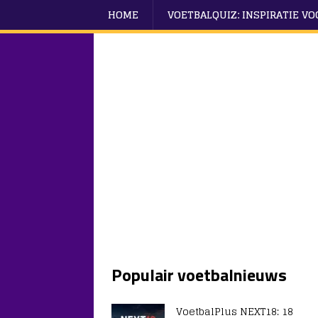
HOME
VOETBALQUIZ: INSPIRATIE V
Populair voetbalnieuws
VoetbalPlus NEXT18: 18