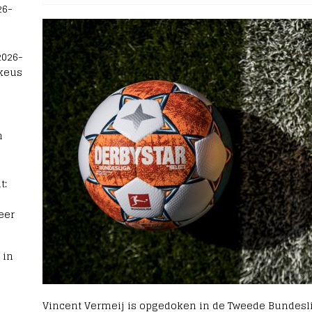
26-
2026-
 keus
n
t:
eer
 in
Vincent Vermeij is opgedoken in de Tweede Bundesli