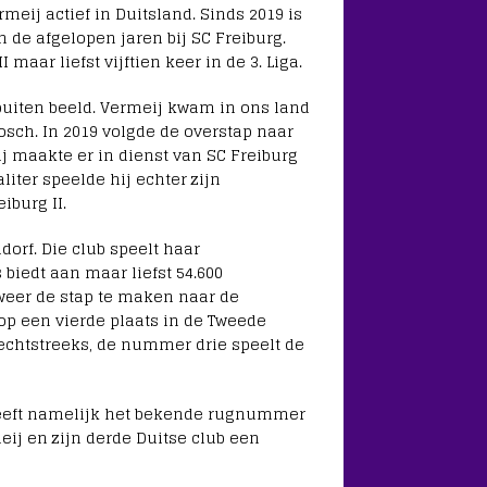
meij actief in Duitsland. Sinds 2019 is
n de afgelopen jaren bij SC Freiburg.
aar liefst vijftien keer in de 3. Liga.
 buiten beeld. Vermeij kwam in ons land
osch. In 2019 volgde de overstap naar
ij maakte er in dienst van SC Freiburg
liter speelde hij echter zijn
iburg II.
orf. Die club speelt haar
 biedt aan maar liefst 54.600
weer de stap te maken naar de
op een vierde plaats in de Tweede
chtstreeks, de nummer drie speelt de
 heeft namelijk het bekende rugnummer
ij en zijn derde Duitse club een