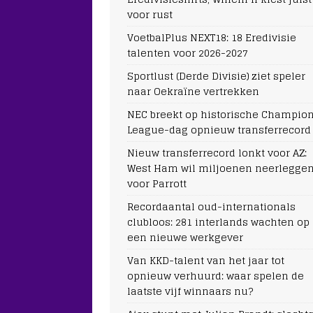
voor rust
VoetbalPlus NEXT18: 18 Eredivisie
talenten voor 2026-2027
Sportlust (Derde Divisie) ziet speler
naar Oekraïne vertrekken
NEC breekt op historische Champio
League-dag opnieuw transferrecord
Nieuw transferrecord lonkt voor AZ:
West Ham wil miljoenen neerlegge
voor Parrott
Recordaantal oud-internationals
clubloos: 281 interlands wachten op
een nieuwe werkgever
Van KKD-talent van het jaar tot
opnieuw verhuurd: waar spelen de
laatste vijf winnaars nu?