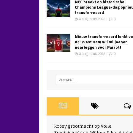
NEC breekt op historische
Champions League-dag opnie
transferrecord
4 augustus 2026
0
Nieuw transferrecord lonkt v
AZ: West Ham wil miljoenen
neerleggen voor Parrott
3 augustus 2026
0
Robey grootmacht op volle
Eredivisieshirts, Willem II kiest juist