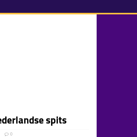
ederlandse spits
n
0