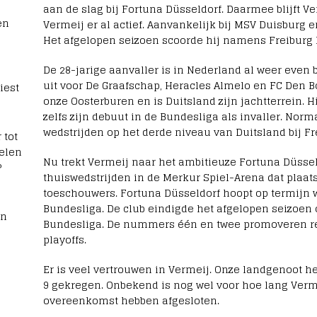
aan de slag bij Fortuna Düsseldorf. Daarmee blijft Ver
en
Vermeij er al actief. Aanvankelijk bij MSV Duisburg e
Het afgelopen seizoen scoorde hij namens Freiburg II m
De 28-jarige aanvaller is in Nederland al weer even
uit voor De Graafschap, Heracles Almelo en FC Den B
iest
onze Oosterburen en is Duitsland zijn jachtterrein. H
zelfs zijn debuut in de Bundesliga als invaller. Norma
wedstrijden op het derde niveau van Duitsland bij Fre
 tot
elen
Nu trekt Vermeij naar het ambitieuze Fortuna Düsseld
?
thuiswedstrijden in de Merkur Spiel-Arena dat plaats
toeschouwers. Fortuna Düsseldorf hoopt op termijn 
Bundesliga. De club eindigde het afgelopen seizoen 
rn
Bundesliga. De nummers één en twee promoveren re
playoffs.
Er is veel vertrouwen in Vermeij. Onze landgenoot
9 gekregen. Onbekend is nog wel voor hoe lang Verme
overeenkomst hebben afgesloten.