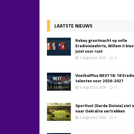
LAATSTE NIEUWS
Robey grootmacht op volle
Eredivisieshirts, Willem II kies
juist voor rust
7 augustus 2026
0
VoetbalPlus NEXT18: 18 Erediv
talenten voor 2026-2027
6 augustus 2026
0
Sportlust (Derde Divisie) ziet 
naar Oekraïne vertrekken
5 augustus 2026
0