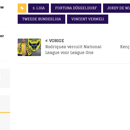
uw
3. LIGA
FORTUNA DÜSSELDORF
JORDY DE WI
TWEEDE BUNDESLIGA
VINCENT VERMEIJ
oor
VORIGE
Rodriques verruilt National
Kenji
League voor League One