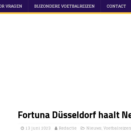
OOR VRAGEN
BIJZONDERE VOETBALREIZEN
CONTACT
Fortuna Düsseldorf haalt N
13 juni 2023
Redactie
Nieuws
,
Voetbalreize