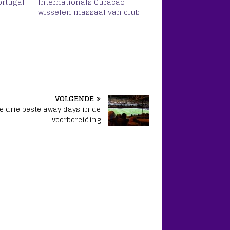
ortugal
Internationals Curacao
wisselen massaal van club
VOLGENDE
e drie beste away days in de
voorbereiding