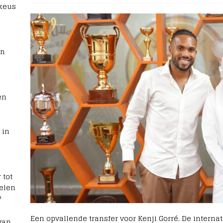
 keus
rn
en
 in
 tot
elen
?
Een opvallende transfer voor Kenji Gorré. De internat
van