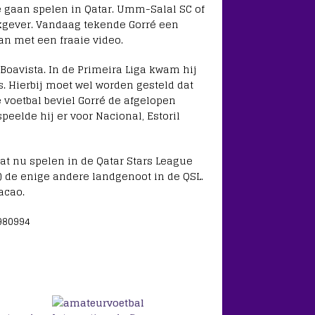
e gaan spelen in Qatar. Umm-Salal SC of
kgever. Vandaag tekende Gorré een
an met een fraaie video.
 Boavista. In de Primeira Liga kwam hij
ts. Hierbij moet wel worden gesteld dat
e voetbal beviel Gorré de afgelopen
speelde hij er voor Nacional, Estoril
t nu spelen in de Qatar Stars League
) de enige andere landgenoot in de QSL.
acao.
980994