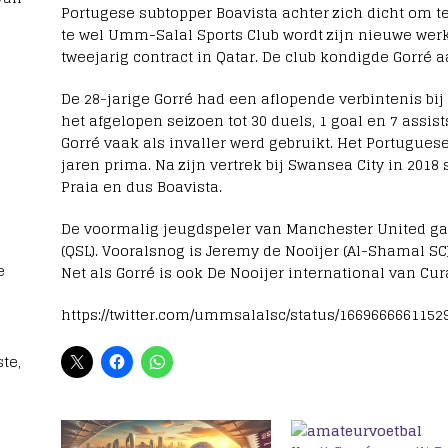
Portugese subtopper Boavista achter zich dicht om t
te wel Umm-Salal Sports Club wordt zijn nieuwe wer
tweejarig contract in Qatar. De club kondigde Gorré a
De 28-jarige Gorré had een aflopende verbintenis bij
het afgelopen seizoen tot 30 duels, 1 goal en 7 assis
Gorré vaak als invaller werd gebruikt. Het Portugues
jaren prima. Na zijn vertrek bij Swansea City in 2018 
Praia en dus Boavista.
De voormalig jeugdspeler van Manchester United gaa
(QSL). Vooralsnog is Jeremy de Nooijer (Al-Shamal SC
e
Net als Gorré is ook De Nooijer international van Cur
https://twitter.com/ummsalalsc/status/1669666661152
te,