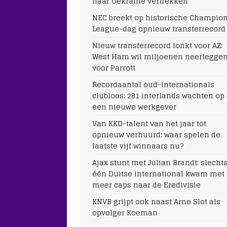
naar Oekraïne vertrekken
NEC breekt op historische Champio
League-dag opnieuw transferrecord
Nieuw transferrecord lonkt voor AZ:
West Ham wil miljoenen neerlegge
voor Parrott
Recordaantal oud-internationals
clubloos: 281 interlands wachten op
een nieuwe werkgever
Van KKD-talent van het jaar tot
opnieuw verhuurd: waar spelen de
laatste vijf winnaars nu?
Ajax stunt met Julian Brandt: slecht
één Duitse international kwam met
meer caps naar de Eredivisie
KNVB grijpt ook naast Arne Slot als
opvolger Koeman