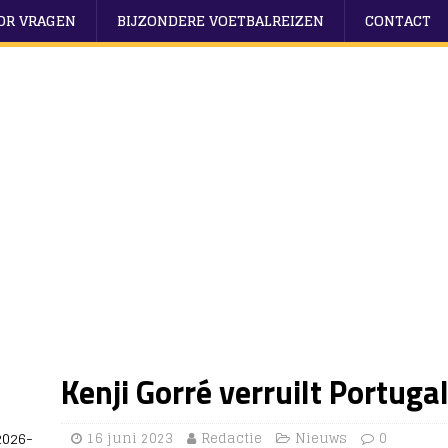
OOR VRAGEN
BIJZONDERE VOETBALREIZEN
CONTACT
Kenji Gorré verruilt Portuga
2026-
16 juni 2023
Redactie
Nieuws
0