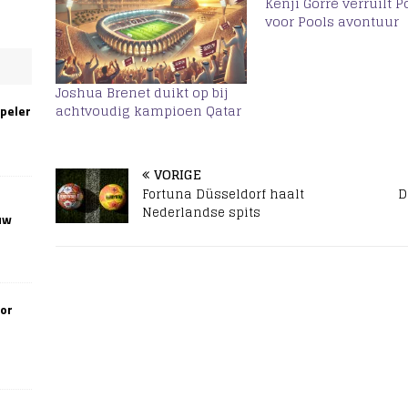
Kenji Gorré verruilt P
voor Pools avontuur
Joshua Brenet duikt op bij
achtvoudig kampioen Qatar
speler
VORIGE
Fortuna Düsseldorf haalt
D
Nederlandse spits
uw
oor