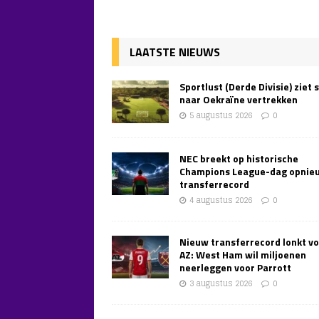
LAATSTE NIEUWS
Sportlust (Derde Divisie) ziet 
naar Oekraïne vertrekken
5 augustus 2026
0
NEC breekt op historische
Champions League-dag opnie
transferrecord
4 augustus 2026
0
Nieuw transferrecord lonkt v
AZ: West Ham wil miljoenen
neerleggen voor Parrott
3 augustus 2026
0