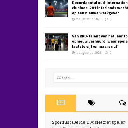
Recordaantal oud-internation
clubloos: 281 interlands wach
op een nieuwe werkgever
2 augustus 2026
0
Van KKD-talent van het jaar to
opnieuw verhuurd: waar spele
laatste vijf winnaars nu?
1 augustus 2026
0
Sportlust (Derde Divisie) ziet speler