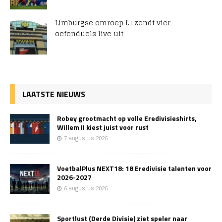
Limburgse omroep L1 zendt vier
oefenduels live uit
LAATSTE NIEUWS
Robey grootmacht op volle Eredivisieshirts,
Willem II kiest juist voor rust
7 augustus 2026
VoetbalPlus NEXT18: 18 Eredivisie talenten voor
2026-2027
6 augustus 2026
Sportlust (Derde Divisie) ziet speler naar