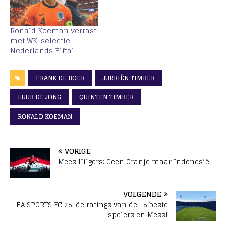
Ronald Koeman verrast
met WK-selectie
Nederlands Elftal
FRANK DE BOER
JURRIËN TIMBER
LUUK DE JONG
QUINTEN TIMBER
RONALD KOEMAN
VORIGE
Mees Hilgers: Geen Oranje maar Indonesië
VOLGENDE
EA SPORTS FC 25: de ratings van de 15 beste
spelers en Messi