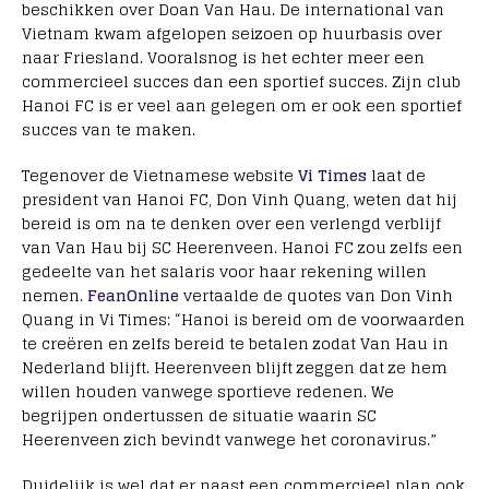
beschikken over Doan Van Hau. De international van
Vietnam kwam afgelopen seizoen op huurbasis over
naar Friesland. Vooralsnog is het echter meer een
commercieel succes dan een sportief succes. Zijn club
Hanoi FC is er veel aan gelegen om er ook een sportief
succes van te maken.
Tegenover de Vietnamese website
Vi Times
laat de
president van Hanoi FC, Don Vinh Quang, weten dat hij
bereid is om na te denken over een verlengd verblijf
van Van Hau bij SC Heerenveen. Hanoi FC zou zelfs een
gedeelte van het salaris voor haar rekening willen
nemen.
FeanOnline
vertaalde de quotes van Don Vinh
Quang in Vi Times: “Hanoi is bereid om de voorwaarden
te creëren en zelfs bereid te betalen zodat Van Hau in
Nederland blijft. Heerenveen blijft zeggen dat ze hem
willen houden vanwege sportieve redenen. We
begrijpen ondertussen de situatie waarin SC
Heerenveen zich bevindt vanwege het coronavirus.”
Duidelijk is wel dat er naast een commercieel plan ook