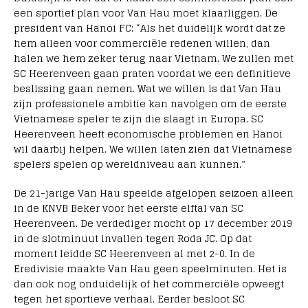
een sportief plan voor Van Hau moet klaarliggen. De
president van Hanoi FC: “Als het duidelijk wordt dat ze
hem alleen voor commerciële redenen willen, dan
halen we hem zeker terug naar Vietnam. We zullen met
SC Heerenveen gaan praten voordat we een definitieve
beslissing gaan nemen. Wat we willen is dat Van Hau
zijn professionele ambitie kan navolgen om de eerste
Vietnamese speler te zijn die slaagt in Europa. SC
Heerenveen heeft economische problemen en Hanoi
wil daarbij helpen. We willen laten zien dat Vietnamese
spelers spelen op wereldniveau aan kunnen.”
De 21-jarige Van Hau speelde afgelopen seizoen alleen
in de KNVB Beker voor het eerste elftal van SC
Heerenveen. De verdediger mocht op 17 december 2019
in de slotminuut invallen tegen Roda JC. Op dat
moment leidde SC Heerenveen al met 2-0. In de
Eredivisie maakte Van Hau geen speelminuten. Het is
dan ook nog onduidelijk of het commerciële opweegt
tegen het sportieve verhaal. Eerder besloot SC