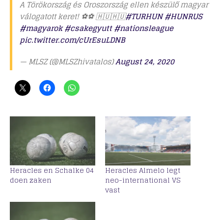
A Törökország és Oroszország ellen készülő magyar
válogatott keret! ⚽️⚽️ 🇭🇺🇭🇺
#TURHUN
#HUNRUS
#magyarok
#csakegyutt
#nationsleague
pic.twitter.com/cUrEsuLDNB
— MLSZ (@MLSZhivatalos)
August 24, 2020
Heracles en Schalke 04
Heracles Almelo legt
doen zaken
neo-international VS
vast