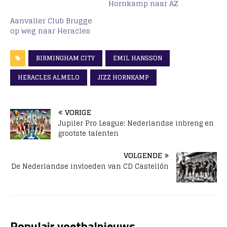
Hornkamp naar AZ
Aanvaller Club Brugge
op weg naar Heracles
BIRMINGHAM CITY
EMIL HANSSON
HERACLES ALMELO
JIZZ HORNKAMP
VORIGE
Jupiler Pro League: Nederlandse inbreng en
grootste talenten
VOLGENDE
De Nederlandse invloeden van CD Castellón
Populair voetbalnieuws