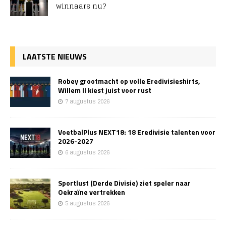
winnaars nu?
LAATSTE NIEUWS
Robey grootmacht op volle Eredivisieshirts,
Willem II kiest juist voor rust
7 augustus 2026
VoetbalPlus NEXT18: 18 Eredivisie talenten voor
2026-2027
6 augustus 2026
Sportlust (Derde Divisie) ziet speler naar
Oekraïne vertrekken
5 augustus 2026